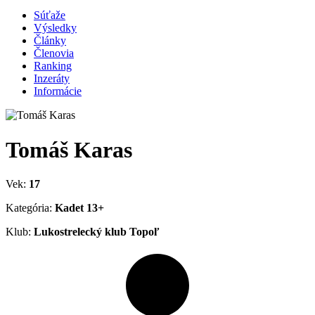
Súťaže
Výsledky
Články
Členovia
Ranking
Inzeráty
Informácie
Tomáš Karas
Vek:
17
Kategória:
Kadet 13+
Klub:
Lukostrelecký klub Topoľ