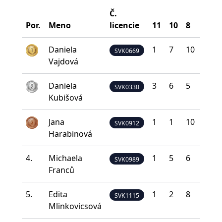
Č.
Por.
Meno
licencie
11
10
8
5
Daniela
1
7
10
12
SVK0669
Vajdová
Daniela
3
6
5
17
SVK0330
Kubišová
Jana
1
1
10
18
SVK0912
Harabinová
4.
Michaela
1
5
6
15
SVK0989
Franců
5.
Edita
1
2
8
17
SVK1115
Mlinkovicsová