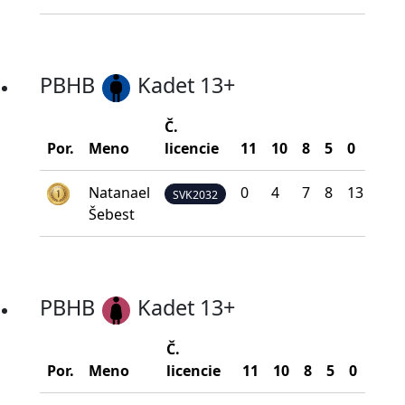
PBHB
Kadet 13+
Č.
Bod
Por.
Meno
licencie
11
10
8
5
0
na 
Natanael
0
4
7
8
13
13
SVK2032
Šebest
PBHB
Kadet 13+
Č.
Bo
Por.
Meno
licencie
11
10
8
5
0
na 