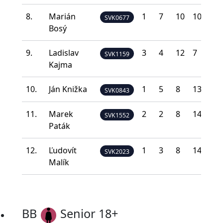
8.
Marián
1
7
10
10
4
SVK0677
Bosý
9.
Ladislav
3
4
12
7
6
SVK1159
Kajma
10.
Ján Knižka
1
5
8
13
5
SVK0843
11.
Marek
2
2
8
14
6
SVK1552
Paták
12.
Ľudovít
1
3
8
14
6
SVK2023
Malík
BB
Senior 18+