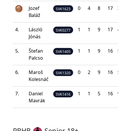
Jozef
0
4
8
17
3
1
SVK1623
Baláž
4.
László
1
1
9
17
4
1
SVK0277
Jónás
5.
Štefan
1
1
9
16
5
1
SVK1405
Palcso
6.
Maroš
0
2
9
16
5
1
SVK1320
Kolesnáč
7.
Daniel
1
1
5
16
9
1
SVK1416
Mavrák
PBHB
Senior 18+