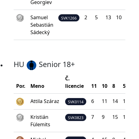
Georgiev
Samuel
2
5
13
10
2
SVK1266
Sebastián
Sádecký
HU
Senior 18+
Č.
Por.
Meno
licencie
11
10
8
5
0
Attila Száraz
6
11
14
1
0
SVK0114
Kristián
7
9
15
1
0
SVK0823
Fülemits