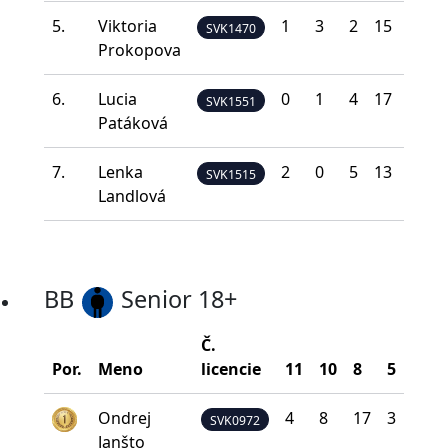
5.
Viktoria
1
3
2
15
11
SVK1470
Prokopova
6.
Lucia
0
1
4
17
10
SVK1551
Patáková
7.
Lenka
2
0
5
13
12
SVK1515
Landlová
BB
Senior 18+
Č.
Por.
Meno
licencie
11
10
8
5
0
Ondrej
4
8
17
3
0
SVK0972
Janšto