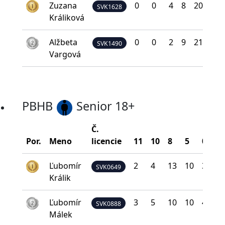
Zuzana
0
0
4
8
20
7
SVK1628
Králiková
Alžbeta
0
0
2
9
21
6
SVK1490
Vargová
PBHB
Senior 18+
Č.
Bo
Por.
Meno
licencie
11
10
8
5
0
na
Ľubomír
2
4
13
10
3
2
SVK0649
Králik
Ľubomír
3
5
10
10
4
2
SVK0888
Málek