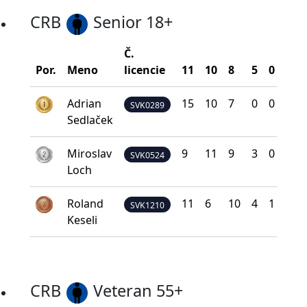
CRB
Senior 18+
Č.
Bod
Por.
Meno
licencie
11
10
8
5
0
na 
Adrian
15
10
7
0
0
32
SVK0289
Sedlaček
Miroslav
9
11
9
3
0
29
SVK0524
Loch
Roland
11
6
10
4
1
28
SVK1210
Keseli
CRB
Veteran 55+