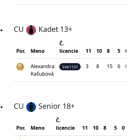
CU
Kadet 13+
Č.
Bo
Por.
Meno
licencie
11
10
8
5
0
na
Alexandra
3
8
15
6
0
2
SVK1137
Kašubová
CU
Senior 18+
Č.
Bod
Por.
Meno
licencie
11
10
8
5
0
na š