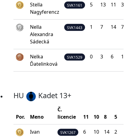
Stella
5
13
11
3
0
SVK1161
Nagyferencz
Nella
1
7
14
7
3
SVK1443
Alexandra
Sádecká
Nelka
0
3
6
17
6
SVK1529
Ďatelinková
HU
Kadet 13+
Č.
B
Por.
Meno
licencie
11
10
8
5
0
n
Ivan
6
10
14
2
0
SVK1267