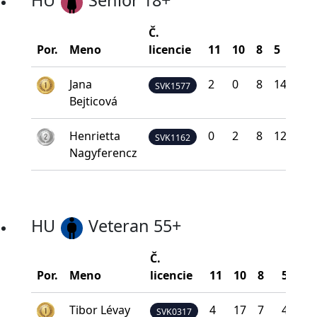
HU
Senior 18+
Č.
Por.
Meno
licencie
11
10
8
5
0
Jana
2
0
8
14
8
SVK1577
Bejticová
Henrietta
0
2
8
12
10
SVK1162
Nagyferencz
HU
Veteran 55+
Č.
Por.
Meno
licencie
11
10
8
5
0
Tibor Lévay
4
17
7
4
0
SVK0317