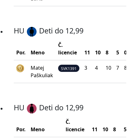
HU
Deti do 12,99
Č.
Bo
Por.
Meno
licencie
11
10
8
5
0
na 
Matej
3
4
10
7
8
1
SVK1391
Paškuliak
HU
Deti do 12,99
Č.
Por.
Meno
licencie
11
10
8
5
0