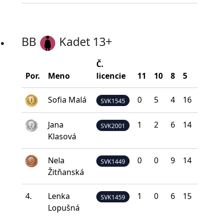
BB
Kadet 13+
Č.
Por.
Meno
licencie
11
10
8
5
0
Sofia Malá
0
5
4
16
7
SVK1545
Jana
1
2
6
14
9
SVK2001
Klasová
Nela
0
0
9
14
9
SVK1449
Žitňanská
4.
Lenka
1
0
6
15
10
SVK1459
Lopušná