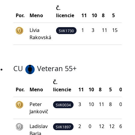
Č.
B
Por.
Meno
licencie
11
10
8
5
0
na
Lívia
1
3
11
15
2
SVK1730
Rakovská
CU
Veteran 55+
Č.
Bo
Por.
Meno
licencie
11
10
8
5
0
na 
Peter
3
10
11
8
0
2
SVK0034
Jankovič
Ladislav
2
0
12
12
6
1
SVK1897
Barla