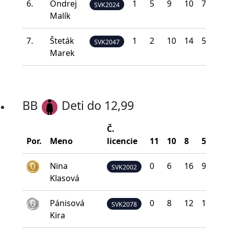
6.
Ondrej
1
5
9
10
7
1
SVK2024
Malík
7.
Šteták
1
2
10
14
5
1
SVK2047
Marek
BB
Deti do 12,99
Č.
Por.
Meno
licencie
11
10
8
5
0
Nina
0
6
16
9
1
SVK2002
Klasová
Pánisová
0
8
12
10
2
SVK2078
Kira