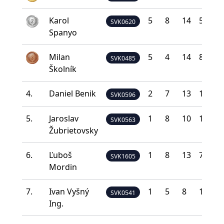
Karol
5
8
14
5
0
SVK0620
Spanyo
Milan
5
4
14
8
1
SVK0485
Školník
4.
Daniel Benik
2
7
13
10
0
SVK0596
5.
Jaroslav
1
8
10
12
1
SVK0563
Žubrietovsky
6.
Ľuboš
1
8
13
7
3
SVK1605
Mordin
7.
Ivan Vyšný
1
5
8
10
8
SVK0541
Ing.