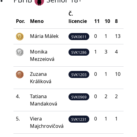
Č.
Por.
Meno
licencie
11
10
8
5
Mária Málek
0
1
13
13
SVK0611
Monika
1
3
4
16
SVK1286
Mezzeiová
Zuzana
0
1
10
12
SVK1203
Králiková
4.
Tatiana
0
2
2
16
SVK0969
Mandaková
5.
Viera
0
1
1
17
SVK1231
Majchrovičová