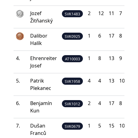
Jozef
2
12
11
7
0
SVK1483
Žitňanský
Dalibor
1
6
17
8
0
SVK0925
Halík
4.
Ehrenreiter
1
8
13
9
1
AT10003
Josef
5.
Patrik
4
4
13
10
1
SVK1958
Plekanec
6.
Benjamín
2
4
17
8
1
SVK1012
Kun
7.
Dušan
1
5
15
10
1
SVK0679
Franců