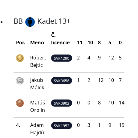
BB
Kadet 13+
Č.
Bo
Por.
Meno
licencie
11
10
8
5
0
na 
Róbert
2
4
9
12
5
1
SVK1290
Bejtic
Jakub
1
2
12
10
7
1
SVK0658
Málek
Matúš
0
0
8
10
14
1
SVK0902
Orolin
4.
Adam
0
3
1
9
19
8
SVK1952
Hajdú