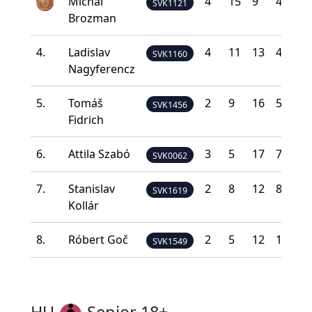
Michal
4
15
9
4
0
SVK1121
Brozman
4.
Ladislav
4
11
13
4
0
SVK1160
Nagyferencz
5.
Tomáš
2
9
16
5
0
SVK1456
Fidrich
6.
Attila Szabó
3
5
17
7
0
SVK0062
7.
Stanislav
2
8
12
8
2
SVK1619
Kollár
8.
Róbert Goč
2
5
12
10
3
SVK1549