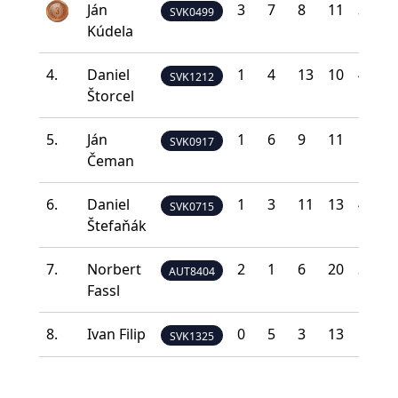
Ján
3
7
8
11
3
SVK0499
Kúdela
4.
Daniel
1
4
13
10
4
SVK1212
Štorcel
5.
Ján
1
6
9
11
5
SVK0917
Čeman
6.
Daniel
1
3
11
13
4
SVK0715
Štefaňák
7.
Norbert
2
1
6
20
3
AUT8404
Fassl
8.
Ivan Filip
0
5
3
13
11
SVK1325