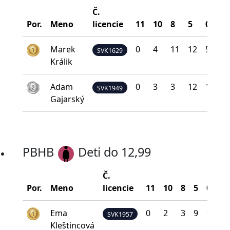
Č.
B
Por.
Meno
licencie
11
10
8
5
0
n
Marek
0
4
11
12
5
SVK1629
Králik
Adam
0
3
3
12
14
SVK1949
Gajarský
PBHB
Deti do 12,99
Č.
B
Por.
Meno
licencie
11
10
8
5
0
n
Ema
0
2
3
9
18
SVK1957
Kleštincová