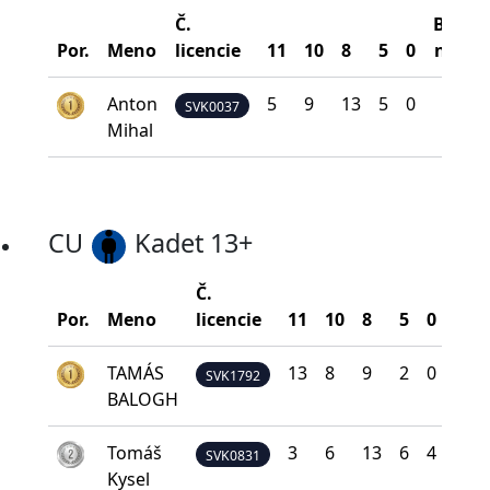
Č.
Bodov
Por.
Meno
licencie
11
10
8
5
0
na šíp
Anton
5
9
13
5
0
274
SVK0037
Mihal
CU
Kadet 13+
Č.
Bod
Por.
Meno
licencie
11
10
8
5
0
na š
TAMÁS
13
8
9
2
0
30
SVK1792
BALOGH
Tomáš
3
6
13
6
4
22
SVK0831
Kysel