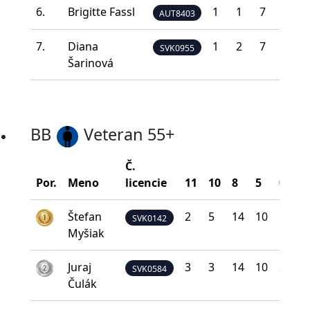
6.
Brigitte Fassl
1
1
7
18
AUT8403
7.
Diana
1
2
7
11
SVK0955
Šarinová
BB
Veteran 55+
Č.
B
Por.
Meno
licencie
11
10
8
5
0
n
Štefan
2
5
14
10
1
SVK0142
Myšiak
Juraj
3
3
14
10
2
SVK0584
Čulák