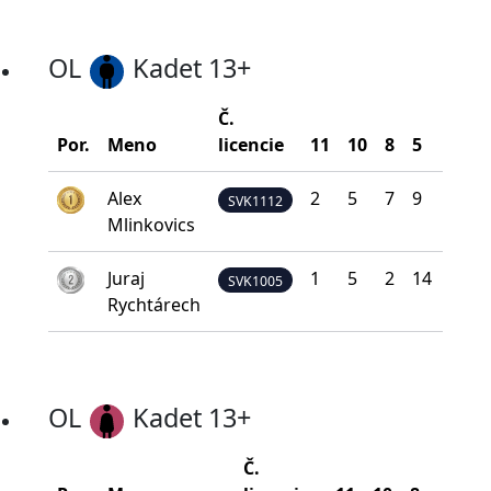
OL
Kadet 13+
Č.
Por.
Meno
licencie
11
10
8
5
0
Alex
2
5
7
9
9
SVK1112
Mlinkovics
Juraj
1
5
2
14
10
SVK1005
Rychtárech
OL
Kadet 13+
Č.