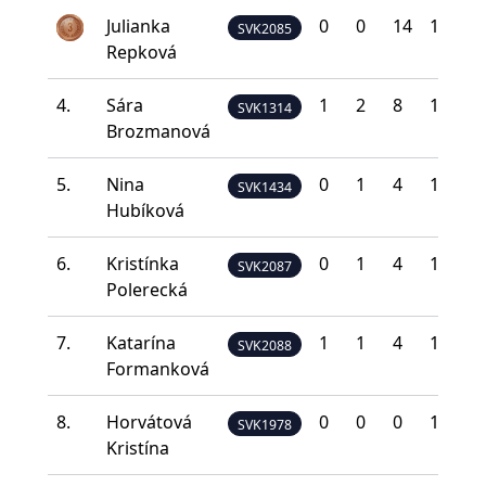
Julianka
0
0
14
13
5
SVK2085
Repková
4.
Sára
1
2
8
12
9
SVK1314
Brozmanová
5.
Nina
0
1
4
16
11
SVK1434
Hubíková
6.
Kristínka
0
1
4
15
12
SVK2087
Polerecká
7.
Katarína
1
1
4
12
14
SVK2088
Formanková
8.
Horvátová
0
0
0
13
19
SVK1978
Kristína