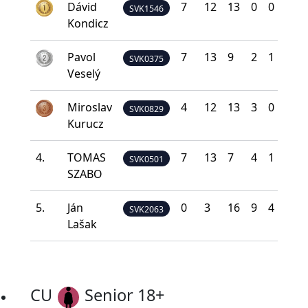
Dávid
7
12
13
0
0
30
SVK1546
Kondicz
Pavol
7
13
9
2
1
28
SVK0375
Veselý
Miroslav
4
12
13
3
0
28
SVK0829
Kurucz
4.
TOMAS
7
13
7
4
1
28
SVK0501
SZABO
5.
Ján
0
3
16
9
4
20
SVK2063
Lašak
CU
Senior 18+