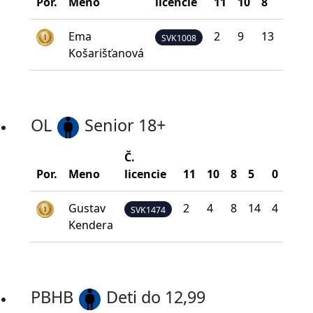
Por.
Meno
licencie
11
10
8
5
0
Ema
2
9
13
7
1
SVK1008
Košarišťanová
OL
Senior 18+
Č.
Bod
Por.
Meno
licencie
11
10
8
5
0
na š
Gustav
2
4
8
14
4
19
SVK1474
Kendera
PBHB
Deti do 12,99