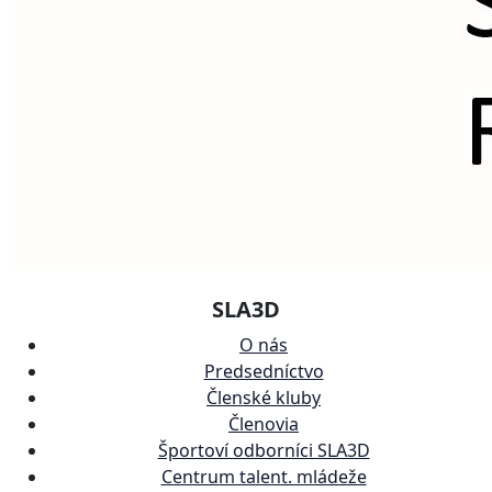
SLA3D
O nás
Predsedníctvo
Členské kluby
Členovia
Športoví odborníci SLA3D
Centrum talent. mládeže