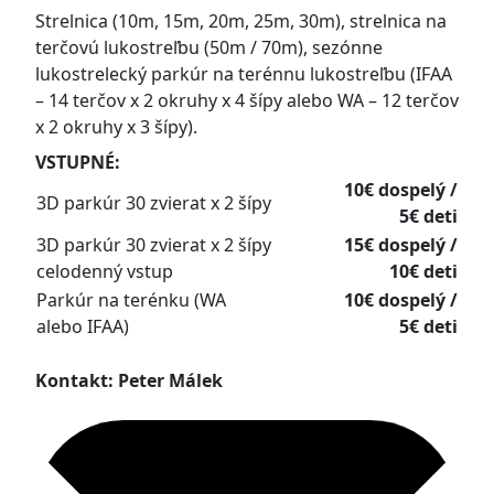
Strelnica (10m, 15m, 20m, 25m, 30m), strelnica na
terčovú lukostreľbu (50m / 70m), sezónne
lukostrelecký parkúr na terénnu lukostreľbu (IFAA
– 14 terčov x 2 okruhy x 4 šípy alebo WA – 12 terčov
x 2 okruhy x 3 šípy).
VSTUPNÉ:
10€ dospelý /
3D parkúr 30 zvierat x 2 šípy
5€ deti
3D parkúr 30 zvierat x 2 šípy
15€ dospelý /
celodenný vstup
10€ deti
Parkúr na terénku (WA
10€ dospelý /
alebo IFAA)
5€ deti
Kontakt: Peter Málek