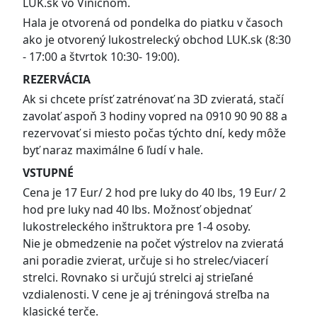
LUK.sk vo Viničnom.
Hala je otvorená od pondelka do piatku v časoch
ako je otvorený lukostrelecký obchod LUK.sk (8:30
- 17:00 a štvrtok 10:30- 19:00).
REZERVÁCIA
Ak si chcete prísť zatrénovať na 3D zvieratá, stačí
zavolať aspoň 3 hodiny vopred na 0910 90 90 88 a
rezervovať si miesto počas týchto dní, kedy môže
byť naraz maximálne 6 ľudí v hale.
VSTUPNÉ
Cena je 17 Eur/ 2 hod pre luky do 40 lbs, 19 Eur/ 2
hod pre luky nad 40 lbs. Možnosť objednať
lukostreleckého inštruktora pre 1-4 osoby.
Nie je obmedzenie na počet výstrelov na zvieratá
ani poradie zvierat, určuje si ho strelec/viacerí
strelci. Rovnako si určujú strelci aj strieľané
vzdialenosti. V cene je aj tréningová streľba na
klasické terče.