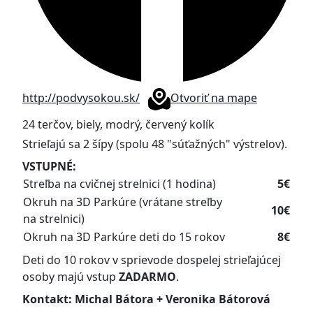
http://podvysokou.sk/
Otvoriť na mape
24 terčov, biely, modrý, červený kolík
Strieľajú sa 2 šípy (spolu 48 "súťažných" výstrelov).
VSTUPNÉ:
Streľba na cvičnej strelnici (1 hodina)
5€
Okruh na 3D Parkúre (vrátane streľby
10€
na strelnici)
Okruh na 3D Parkúre deti do 15 rokov
8€
Deti do 10 rokov v sprievode dospelej strieľajúcej
osoby majú vstup
ZADARMO
.
Kontakt: Michal Bátora + Veronika Bátorová