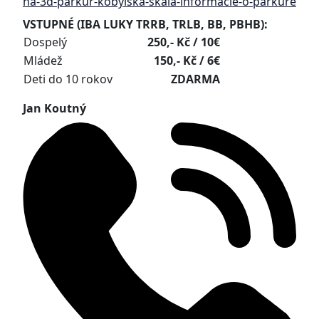
na-3d-parkur-kobylska-skala-informacie-o-parkure
VSTUPNÉ (IBA LUKY TRRB, TRLB, BB, PBHB):
Dospelý
250,- Kč / 10€
Mládež
150,- Kč / 6€
Deti do 10 rokov
ZDARMA
Jan Koutný