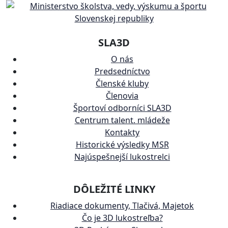
SLA3D
O nás
Predsedníctvo
Členské kluby
Členovia
Športoví odborníci SLA3D
Centrum talent. mládeže
Kontakty
Historické výsledky MSR
Najúspešnejší lukostrelci
DÔLEŽITÉ LINKY
Riadiace dokumenty, Tlačivá, Majetok
Čo je 3D lukostreľba?