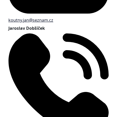
koutny.jan@seznam.cz
Jaroslav Dobšíček