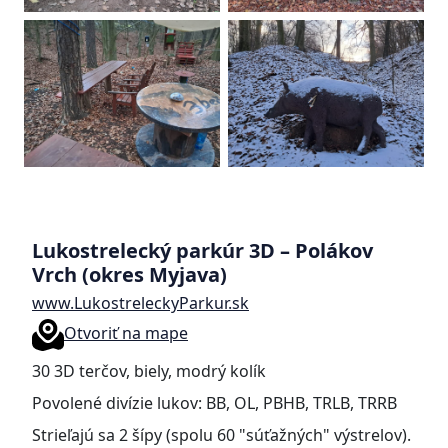
Lukostrelecký parkúr 3D – Polákov
Vrch (okres Myjava)
www.LukostreleckyParkur.sk
Otvoriť na mape
30 3D terčov, biely, modrý kolík
Povolené divízie lukov: BB, OL, PBHB, TRLB, TRRB
Strieľajú sa 2 šípy (spolu 60 "súťažných" výstrelov).