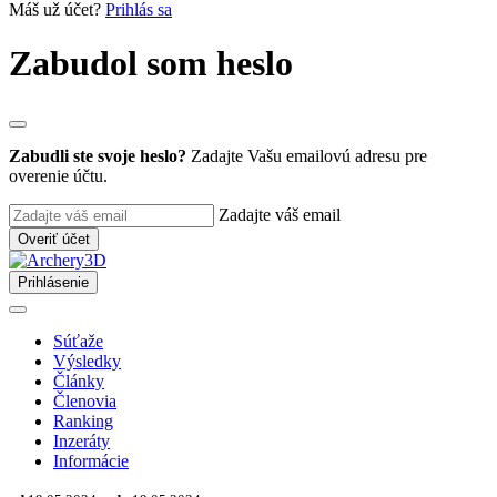
Máš už účet?
Prihlás sa
Zabudol som heslo
Zabudli ste svoje heslo?
Zadajte Vašu emailovú adresu pre
overenie účtu.
Zadajte váš email
Overiť účet
Prihlásenie
Súťaže
Výsledky
Články
Členovia
Ranking
Inzeráty
Informácie