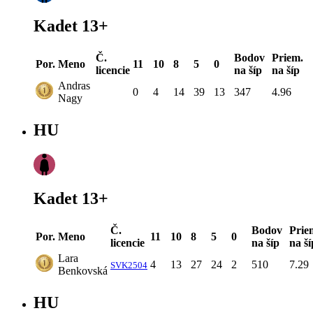
Kadet 13+
Č.
Bodov
Priem.
Por.
Meno
11
10
8
5
0
licencie
na šíp
na šíp
Andras
0
4
14
39
13
347
4.96
Nagy
HU
Kadet 13+
Č.
Bodov
Prie
Por.
Meno
11
10
8
5
0
licencie
na šíp
na ší
Lara
4
13
27
24
2
510
7.29
SVK2504
Benkovská
HU