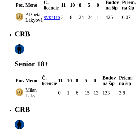
Č.
Bodov
Priem.
Por.
Meno
11
10
8
5
0
licencie
na šíp
na šíp
Alžbeta
3
8
24
24
11
425
6.07
SVK2110
Lakyová
CRB
Senior 18+
Č.
Bodov
Priem.
Por.
Meno
11
10
8
5
0
licencie
na šíp
na šíp
Milan
0
1
6
15
13
133
3.8
Laky
CRB