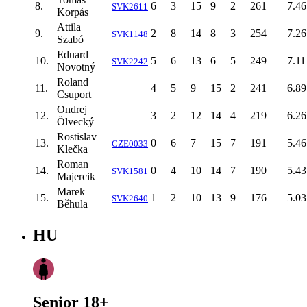
8.
6
3
15
9
2
261
7.46
SVK2611
Korpás
Attila
9.
2
8
14
8
3
254
7.26
SVK1148
Szabó
Eduard
10.
5
6
13
6
5
249
7.11
SVK2242
Novotný
Roland
11.
4
5
9
15
2
241
6.89
Csuport
Ondrej
12.
3
2
12
14
4
219
6.26
Ölvecký
Rostislav
13.
0
6
7
15
7
191
5.46
CZE0033
Klečka
Roman
14.
0
4
10
14
7
190
5.43
SVK1581
Majercik
Marek
15.
1
2
10
13
9
176
5.03
SVK2640
Běhula
HU
Senior 18+