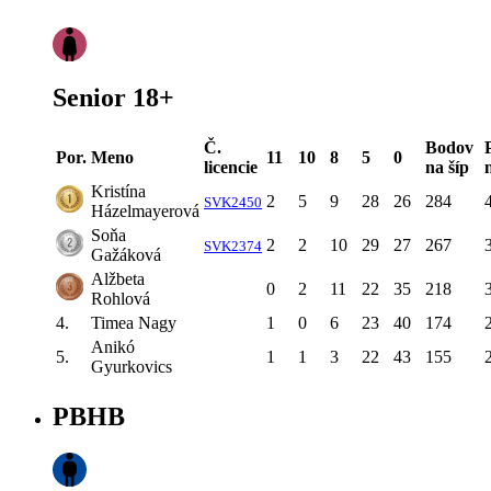
Senior 18+
Č.
Bodov
Por.
Meno
11
10
8
5
0
licencie
na šíp
Kristína
2
5
9
28
26
284
SVK2450
Házelmayerová
Soňa
2
2
10
29
27
267
SVK2374
Gažáková
Alžbeta
0
2
11
22
35
218
Rohlová
4.
Timea Nagy
1
0
6
23
40
174
Anikó
5.
1
1
3
22
43
155
Gyurkovics
PBHB