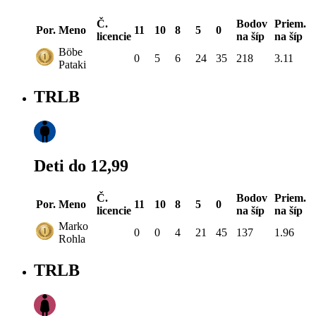
Č.
Bodov
Priem.
Por.
Meno
11
10
8
5
0
licencie
na šíp
na šíp
Böbe
0
5
6
24
35
218
3.11
Pataki
TRLB
Deti do 12,99
Č.
Bodov
Priem.
Por.
Meno
11
10
8
5
0
licencie
na šíp
na šíp
Marko
0
0
4
21
45
137
1.96
Rohla
TRLB