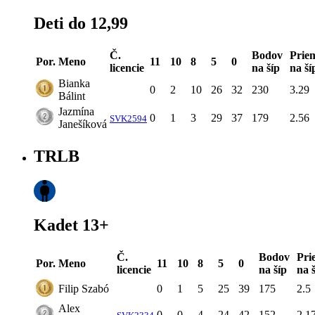
Deti do 12,99
Č.
Bodov
Prie
Por.
Meno
11
10
8
5
0
licencie
na šíp
na ší
Bianka
0
2
10
26
32
230
3.29
Bálint
Jazmína
0
1
3
29
37
179
2.56
SVK2594
Janešíková
TRLB
Kadet 13+
Č.
Bodov
Pri
Por.
Meno
11
10
8
5
0
licencie
na šíp
na 
Filip Szabó
0
1
5
25
39
175
2.5
Alex
0
0
4
24
42
152
2.1