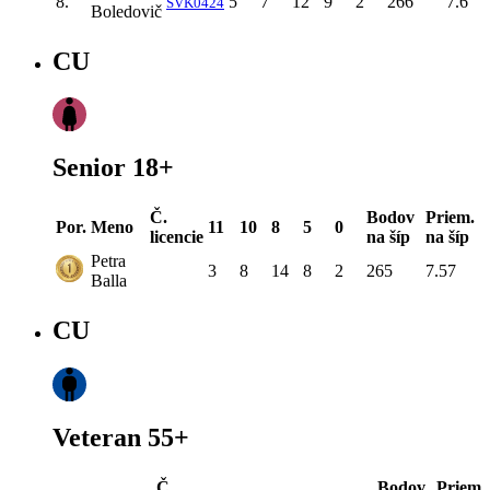
8.
5
7
12
9
2
266
7.6
SVK0424
Boledovič
CU
Senior 18+
Č.
Bodov
Priem.
Por.
Meno
11
10
8
5
0
licencie
na šíp
na šíp
Petra
3
8
14
8
2
265
7.57
Balla
CU
Veteran 55+
Č.
Bodov
Priem.