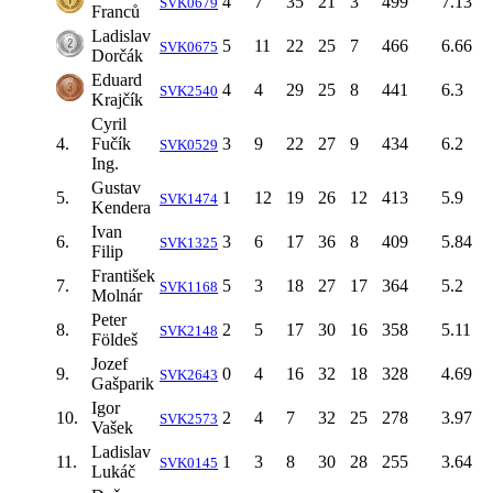
4
7
35
21
3
499
7.13
SVK0679
Franců
Ladislav
5
11
22
25
7
466
6.66
SVK0675
Dorčák
Eduard
4
4
29
25
8
441
6.3
SVK2540
Krajčík
Cyril
4.
Fučík
3
9
22
27
9
434
6.2
SVK0529
Ing.
Gustav
5.
1
12
19
26
12
413
5.9
SVK1474
Kendera
Ivan
6.
3
6
17
36
8
409
5.84
SVK1325
Filip
František
7.
5
3
18
27
17
364
5.2
SVK1168
Molnár
Peter
8.
2
5
17
30
16
358
5.11
SVK2148
Földeš
Jozef
9.
0
4
16
32
18
328
4.69
SVK2643
Gašparik
Igor
10.
2
4
7
32
25
278
3.97
SVK2573
Vašek
Ladislav
11.
1
3
8
30
28
255
3.64
SVK0145
Lukáč