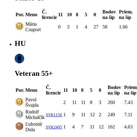
Č.
Bodov
Priem.
Por.
Meno
11
10
8
5
0
licencie
na šíp
na šíp
Mária
0
3
1
4
27
58
1.66
Csuport
HU
Veteran 55+
Č.
Bodov
Priem
Por.
Meno
11
10
8
5
0
licencie
na šíp
na šíp
Pavol
2
11
11
8
3
260
7.43
Švajda
Rudolf
1
9
11
12
2
249
7.11
SVK1150
Michalčík
Ľubomír
1
4
7
11
12
162
4.63
SVK2495
Dula