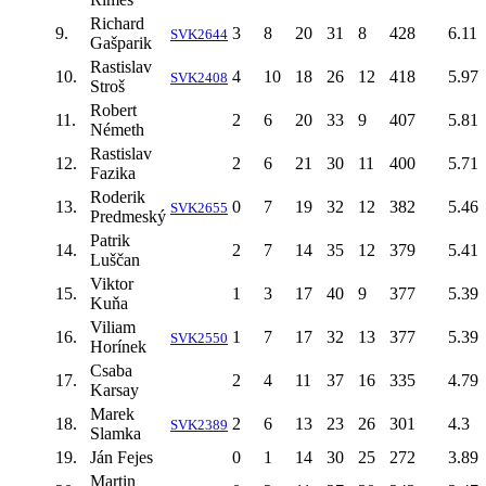
Richard
9.
3
8
20
31
8
428
6.11
SVK2644
Gašparik
Rastislav
10.
4
10
18
26
12
418
5.97
SVK2408
Stroš
Robert
11.
2
6
20
33
9
407
5.81
Németh
Rastislav
12.
2
6
21
30
11
400
5.71
Fazika
Roderik
13.
0
7
19
32
12
382
5.46
SVK2655
Predmeský
Patrik
14.
2
7
14
35
12
379
5.41
Luščan
Viktor
15.
1
3
17
40
9
377
5.39
Kuňa
Viliam
16.
1
7
17
32
13
377
5.39
SVK2550
Horínek
Csaba
17.
2
4
11
37
16
335
4.79
Karsay
Marek
18.
2
6
13
23
26
301
4.3
SVK2389
Slamka
19.
Ján Fejes
0
1
14
30
25
272
3.89
Martin