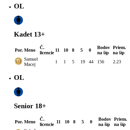
OL
Kadet 13+
Č.
Bodov
Priem.
Por.
Meno
11
10
8
5
0
licencie
na šíp
na šíp
Samuel
1
1
5
19
44
156
2.23
Macej
OL
Senior 18+
Č.
Bodov
Priem.
Por.
Meno
11
10
8
5
0
licencie
na šíp
na šíp