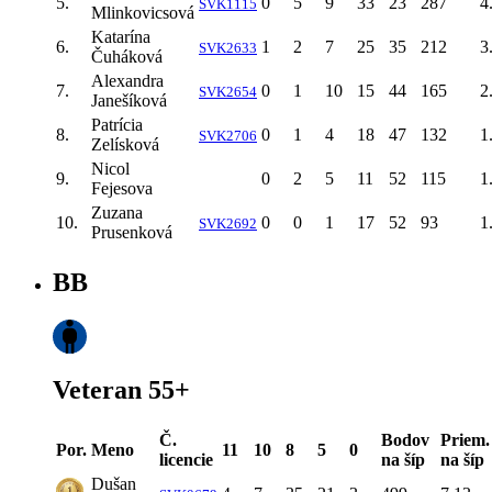
5.
0
5
9
33
23
287
4
SVK1115
Mlinkovicsová
Katarína
6.
1
2
7
25
35
212
3
SVK2633
Čuháková
Alexandra
7.
0
1
10
15
44
165
2
SVK2654
Janešíková
Patrícia
8.
0
1
4
18
47
132
1
SVK2706
Zelísková
Nicol
9.
0
2
5
11
52
115
1
Fejesova
Zuzana
10.
0
0
1
17
52
93
1
SVK2692
Prusenková
BB
Veteran 55+
Č.
Bodov
Priem.
Por.
Meno
11
10
8
5
0
licencie
na šíp
na šíp
Dušan