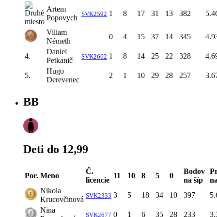
Artem
1
8
17
31
13
382
5.4
SVK2592
Popovych
Viliam
0
4
15
37
14
345
4.9
Németh
Daniel
4.
1
8
14
25
22
328
4.6
SVK2662
Petkanič
Hugo
5.
2
1
10
29
28
257
3.6
Derevenec
BB
Deti do 12,99
Č.
Bodov
Pr
Por.
Meno
11
10
8
5
0
licencie
na šíp
na
Nikola
3
5
18
34
10
397
5.
SVK2333
Krucovčinová
Nina
0
1
6
35
28
233
3.
SVK2677