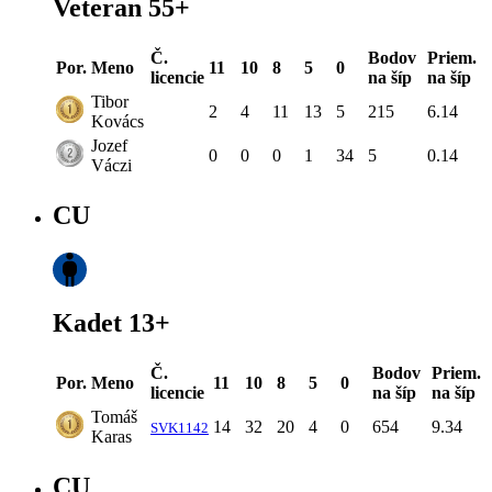
Veteran 55+
Č.
Bodov
Priem.
Por.
Meno
11
10
8
5
0
licencie
na šíp
na šíp
Tibor
2
4
11
13
5
215
6.14
Kovács
Jozef
0
0
0
1
34
5
0.14
Váczi
CU
Kadet 13+
Č.
Bodov
Priem.
Por.
Meno
11
10
8
5
0
licencie
na šíp
na šíp
Tomáš
14
32
20
4
0
654
9.34
SVK1142
Karas
CU