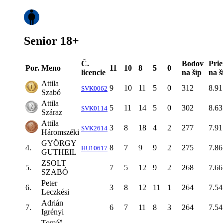
Senior 18+
Č.
Bodov
Pri
Por.
Meno
11
10
8
5
0
licencie
na šíp
na š
Attila
9
10
11
5
0
312
8.91
SVK0062
Szabó
Attila
5
11
14
5
0
302
8.63
SVK0114
Száraz
Attila
3
8
18
4
2
277
7.91
SVK2614
Háromszéki
GYÖRGY
4.
8
7
9
9
2
275
7.86
HU10617
GUTHEIL
ZSOLT
5.
7
5
12
9
2
268
7.66
SZABÓ
Peter
6.
3
8
12
11
1
264
7.54
Leczkési
Adrián
7.
6
7
11
8
3
264
7.54
Igrényi
Tomáš