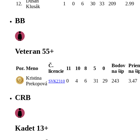
Dušan
12.
1
0
6
30
33
209
2.99
Klusák
BB
Veteran 55+
Č.
Bodov
Prie
Por.
Meno
11
10
8
5
0
licencie
na šíp
na ší
Kristina
0
4
6
31
29
243
3.47
SVK2310
Prekopová
CRB
Kadet 13+