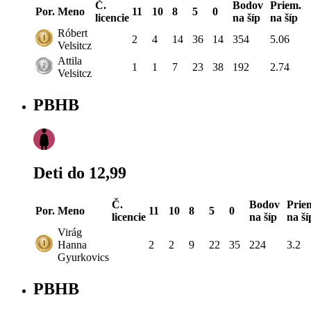
Č.
Bodov
Priem.
Por.
Meno
11
10
8
5
0
licencie
na šíp
na šíp
Róbert
2
4
14
36
14
354
5.06
Velsitcz
Attila
1
1
7
23
38
192
2.74
Velsitcz
PBHB
Deti do 12,99
Č.
Bodov
Prie
Por.
Meno
11
10
8
5
0
licencie
na šíp
na ší
Virág
Hanna
2
2
9
22
35
224
3.2
Gyurkovics
PBHB