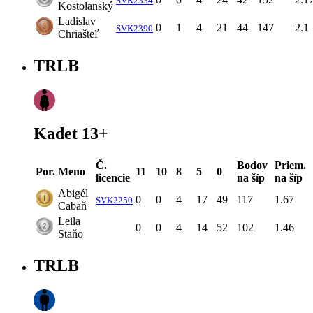
SVK2334
Kostolanský
Ladislav
0
1
4
21
44
147
2.1
SVK2390
Chriašteľ
TRLB
Kadet 13+
Č.
Bodov
Priem.
Por.
Meno
11
10
8
5
0
licencie
na šíp
na šíp
Abigél
0
0
4
17
49
117
1.67
SVK2250
Cabaň
Leila
0
0
4
14
52
102
1.46
Staňo
TRLB