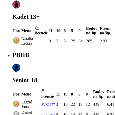
Kadet 13+
Č.
Bodov
Priem.
Por.
Meno
11
10
8
5
0
licencie
na šíp
na šíp
Natália
0
2
5
29
34
205
2.93
Lelkes
PBHB
Senior 18+
Č.
Bodov
Prie
Por.
Meno
11
10
8
5
0
licencie
na šíp
na š
László
3
15
22
18
12
449
6.41
SVK0277
Jónás
Dániel
5
10
14
35
6
442
6.31
SVK2693