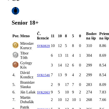
Senior 18+
Č.
Bodov
Priem
Por.
Meno
11
10
8
5
0
licencie
na šíp
na šíp
Miroslav
10
12
5
8
0
310
8.86
SVK0829
Kurucz
Tibor
6
13
11
4
1
304
8.69
Tóth
György
3
14
12
6
0
299
8.54
Kós
Dávid
4.
7
13
9
4
2
299
8.54
SVK1546
Kondicz
Branislav
5.
2
9
17
7
0
283
8.09
Slauka
6.
Ján Lašak
9
5
10
9
2
274
7.83
SVK2063
Martin
7.
2
10
12
10
1
268
7.66
Dubašák
Patrik