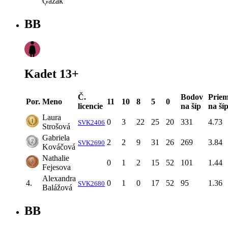
Ģažák
BB
Kadet 13+
Č.
Bodov
Priem
Por.
Meno
11
10
8
5
0
licencie
na šíp
na ší
Laura
0
3
22
25
20
331
4.73
SVK2406
Strošová
Gabriela
2
2
9
31
26
269
3.84
SVK2690
Kováčová
Nathalie
0
1
2
15
52
101
1.44
Fejesova
Alexandra
4.
0
1
0
17
52
95
1.36
SVK2680
Balážová
BB