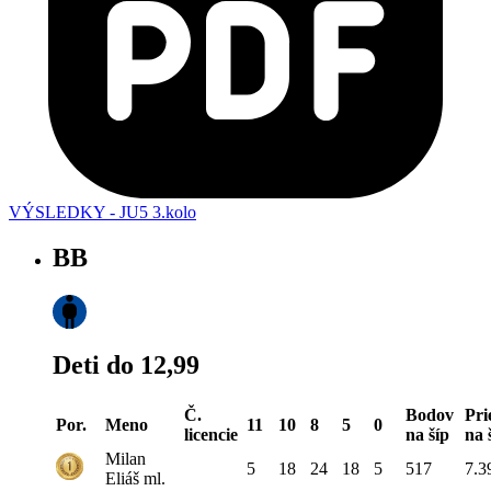
VÝSLEDKY - JU5 3.kolo
BB
Deti do 12,99
Č.
Bodov
Pri
Por.
Meno
11
10
8
5
0
licencie
na šíp
na 
Milan
5
18
24
18
5
517
7.3
Eliáš ml.