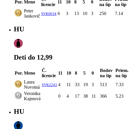
Por.
Meno
11
10
8
5
0
licencie
na šíp
na šíp
Peter
6
3
13
10
3
250
7.14
SVK0034
Jankovič
HU
Deti do 12,99
Č.
Bodov
Priem.
Por.
Meno
11
10
8
5
0
licencie
na šíp
na šíp
Laura
4
11
33
19
3
513
7.33
SVK2243
Novotná
Veronika
0
4
17
38
11
366
5.23
Kajmová
HU