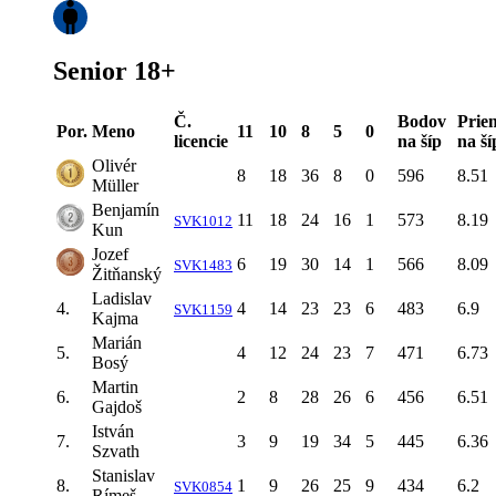
Senior 18+
Č.
Bodov
Prie
Por.
Meno
11
10
8
5
0
licencie
na šíp
na ší
Olivér
8
18
36
8
0
596
8.51
Müller
Benjamín
11
18
24
16
1
573
8.19
SVK1012
Kun
Jozef
6
19
30
14
1
566
8.09
SVK1483
Žitňanský
Ladislav
4.
4
14
23
23
6
483
6.9
SVK1159
Kajma
Marián
5.
4
12
24
23
7
471
6.73
Bosý
Martin
6.
2
8
28
26
6
456
6.51
Gajdoš
István
7.
3
9
19
34
5
445
6.36
Szvath
Stanislav
8.
1
9
26
25
9
434
6.2
SVK0854
Rímeš