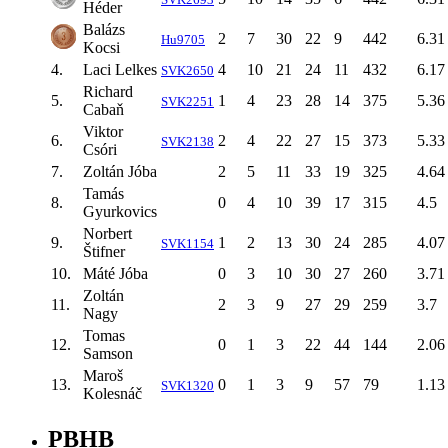
Héder
Balázs
2
7
30
22
9
442
6.31
Hu9705
Kocsi
4.
Laci Lelkes
4
10
21
24
11
432
6.17
SVK2650
Richard
5.
1
4
23
28
14
375
5.36
SVK2251
Cabaň
Viktor
6.
2
4
22
27
15
373
5.33
SVK2138
Csóri
7.
Zoltán Jóba
2
5
11
33
19
325
4.64
Tamás
8.
0
4
10
39
17
315
4.5
Gyurkovics
Norbert
9.
1
2
13
30
24
285
4.07
SVK1154
Štifner
10.
Máté Jóba
0
3
10
30
27
260
3.71
Zoltán
11.
2
3
9
27
29
259
3.7
Nagy
Tomas
12.
0
1
3
22
44
144
2.06
Samson
Maroš
13.
0
1
3
9
57
79
1.13
SVK1320
Kolesnáč
PBHB