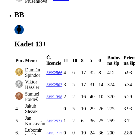
Prusenková
BB
Kadet 13+
Č.
Bodov
Priem
Por.
Meno
11
10
8
5
0
licencie
na šíp
na ší
Damián
4
6
17
35
8
415
5.93
SVK2566
Špindor
Viktor
3
5
17
31
14
374
5.34
SVK2502
Hässler
Samuel
2
2
16
40
10
370
5.29
SVK1398
Földeš
Jakub
4.
0
5
10
29
26
275
3.93
Slezak
Jan
5.
1
2
6
36
25
259
3.7
SVK2571
Krucovčin
Lubomír
6.
0
0
10
24
36
200
2.86
SVK1715