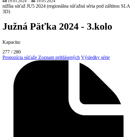
od
19.05.2024
do
19.05.2024
nižšia súťaž
JU5 2024 (regionálna súťažná séria pod záštitou SLA
3D)
Južná Päťka 2024 - 3.kolo
Kapacita:
277
/
280
Propozícia súťaže
Zoznam prihlásených
Výsledky série