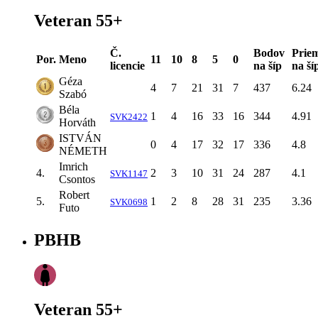
Veteran 55+
Č.
Bodov
Prie
Por.
Meno
11
10
8
5
0
licencie
na šíp
na ší
Géza
4
7
21
31
7
437
6.24
Szabó
Béla
1
4
16
33
16
344
4.91
SVK2422
Horváth
ISTVÁN
0
4
17
32
17
336
4.8
NÉMETH
Imrich
4.
2
3
10
31
24
287
4.1
SVK1147
Csontos
Robert
5.
1
2
8
28
31
235
3.36
SVK0698
Futo
PBHB
Veteran 55+