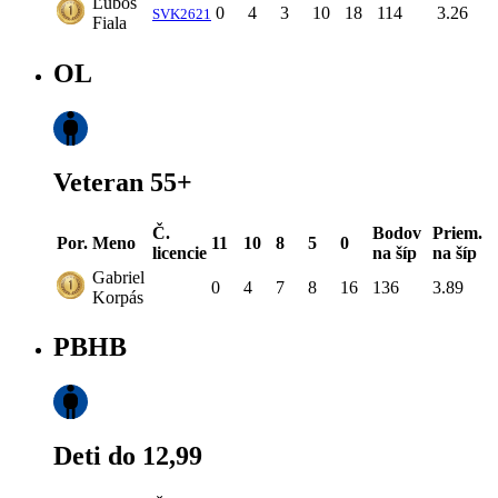
Ľuboš
0
4
3
10
18
114
3.26
SVK2621
Fiala
OL
Veteran 55+
Č.
Bodov
Priem.
Por.
Meno
11
10
8
5
0
licencie
na šíp
na šíp
Gabriel
0
4
7
8
16
136
3.89
Korpás
PBHB
Deti do 12,99