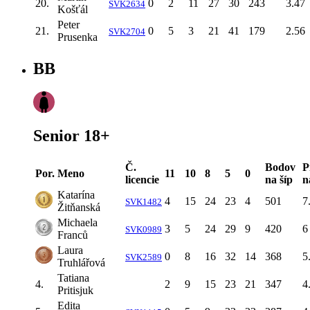
20.
0
2
11
27
30
243
3.47
SVK2634
Košťál
Peter
21.
0
5
3
21
41
179
2.56
SVK2704
Prusenka
BB
Senior 18+
Č.
Bodov
P
Por.
Meno
11
10
8
5
0
licencie
na šíp
n
Katarína
4
15
24
23
4
501
7
SVK1482
Žitňanská
Michaela
3
5
24
29
9
420
6
SVK0989
Franců
Laura
0
8
16
32
14
368
5
SVK2589
Truhlářová
Tatiana
4.
2
9
15
23
21
347
4
Pritisjuk
Edita