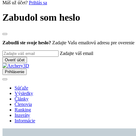
Máš už účet?
Prihlás sa
Zabudol som heslo
Zabudli ste svoje heslo?
Zadajte Vašu emailovú adresu pre overenie 
Zadajte váš email
Overiť účet
Prihlásenie
Súťaže
Výsledky
Články
Členovia
Ranking
Inzeráty
Informácie