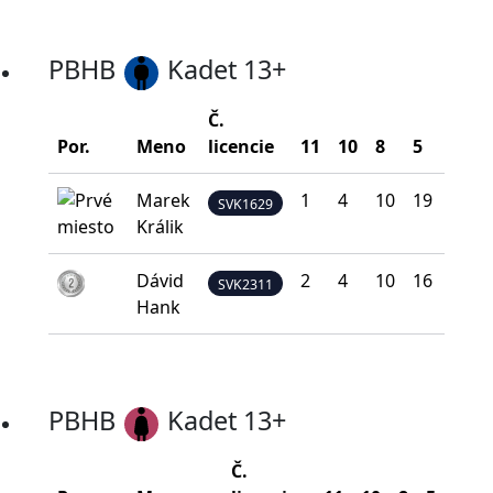
PBHB
Kadet 13+
Č.
B
Por.
Meno
licencie
11
10
8
5
0
n
Marek
1
4
10
19
6
SVK1629
Králik
Dávid
2
4
10
16
8
SVK2311
Hank
PBHB
Kadet 13+
Č.