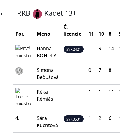
TRRB
Kadet 13+
Č.
Por.
Meno
licencie
11
10
8
5
0
Hanna
1
9
14
14
2
SVK2421
BOHOLY
Simona
0
7
8
17
8
Beòušová
Réka
1
1
11
18
9
Rémiás
4.
Sára
1
2
6
18
1
SVK0531
Kuchtová