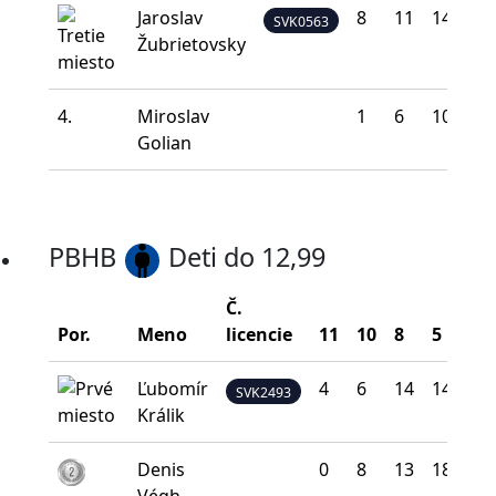
Jaroslav
8
11
14
6
SVK0563
Žubrietovsky
4.
Miroslav
1
6
10
12
Golian
PBHB
Deti do 12,99
Č.
Por.
Meno
licencie
11
10
8
5
0
Ľubomír
4
6
14
14
2
SVK2493
Králik
Denis
0
8
13
18
1