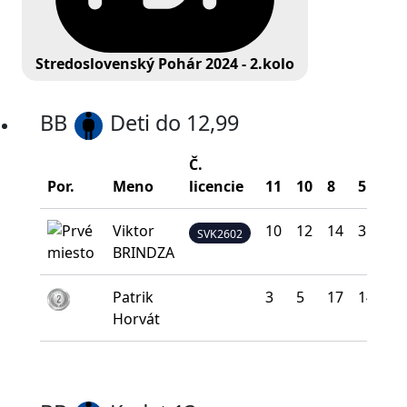
Stredoslovenský Pohár 2024 - 2.kolo
BB
Deti do 12,99
Č.
Por.
Meno
licencie
11
10
8
5
0
Viktor
10
12
14
3
1
SVK2602
BRINDZA
Patrik
3
5
17
14
1
Horvát