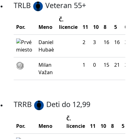
TRLB
Veteran 55+
Č.
Bo
Por.
Meno
licencie
11
10
8
5
0
na
Daniel
2
3
16
16
3
2
Hubaè
Milan
1
0
15
21
3
2
Važan
TRRB
Deti do 12,99
Č.
Por.
Meno
licencie
11
10
8
5
0