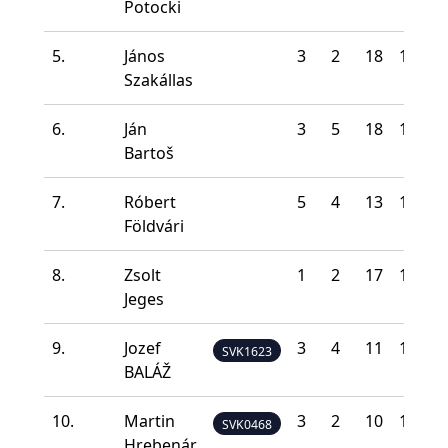
Potocki
5.
János
3
2
18
17
0
Szakállas
6.
Ján
3
5
18
11
3
Bartoš
7.
Róbert
5
4
13
16
2
Földvári
8.
Zsolt
1
2
17
19
1
Jeges
9.
Jozef
3
4
11
17
5
SVK1623
BALÁŽ
10.
Martin
3
2
10
19
6
SVK0468
Hrebenár