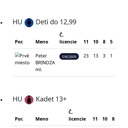
HU
Deti do 12,99
Č.
B
Por.
Meno
licencie
11
10
8
5
0
n
Peter
23
13
3
1
0
SVK2609
BRINDZA
ml.
HU
Kadet 13+
Č.
Por.
Meno
licencie
11
10
8
5