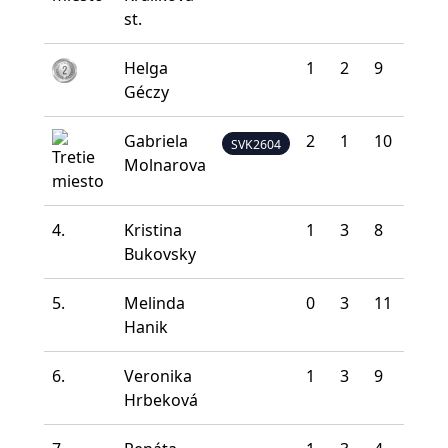
st.
Helga
1
2
9
21
Géczy
Gabriela
2
1
10
18
SVK2604
Molnarova
4.
Kristina
1
3
8
16
Bukovsky
5.
Melinda
0
3
11
13
Hanik
6.
Veronika
1
3
9
13
Hrbeková