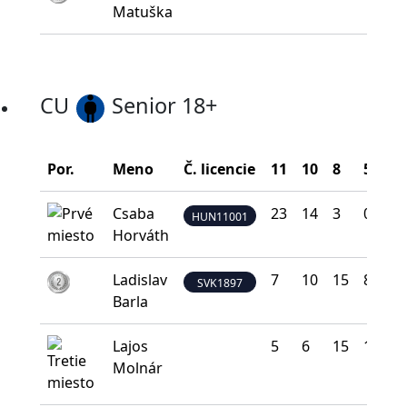
Matuška
CU
Senior 18+
Por.
Meno
Č. licencie
11
10
8
5
0
Csaba
23
14
3
0
0
HUN11001
Horváth
Ladislav
7
10
15
8
0
SVK1897
Barla
Lajos
5
6
15
12
2
Molnár