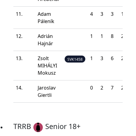
11.
Adam
4
3
3
19
1
Páleník
12.
Adrián
1
1
8
21
9
Hajnár
13.
Zsolt
1
3
6
20
1
SVK1458
MIHÁLYI
Mokusz
14.
Jaroslav
0
2
7
22
9
Giertli
TRRB
Senior 18+