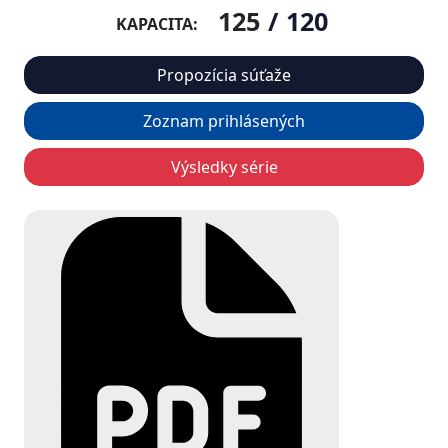
125
/
120
KAPACITA:
Propozícia súťaže
Zoznam prihlásených
Výsledky série