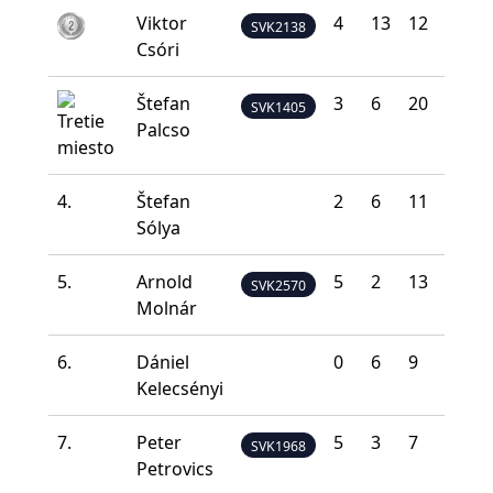
Viktor
4
13
12
7
4
SVK2138
Csóri
Štefan
3
6
20
8
3
SVK1405
Palcso
4.
Štefan
2
6
11
17
4
Sólya
5.
Arnold
5
2
13
14
6
SVK2570
Molnár
6.
Dániel
0
6
9
19
6
Kelecsényi
7.
Peter
5
3
7
15
1
SVK1968
Petrovics