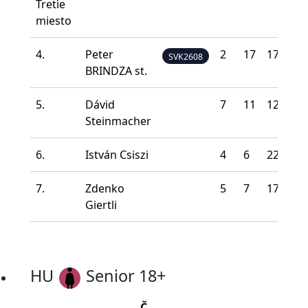
4.
Peter
2
17
17
3
SVK2608
BRINDZA st.
5.
Dávid
7
11
12
9
Steinmacher
6.
István Csiszi
4
6
22
8
7.
Zdenko
5
7
17
8
Giertli
HU
Senior 18+
Č.