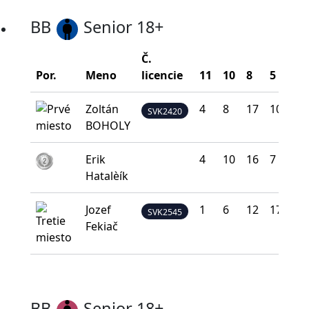
BB
Senior 18+
Č.
Por.
Meno
licencie
11
10
8
5
0
Zoltán
4
8
17
10
1
SVK2420
BOHOLY
Erik
4
10
16
7
3
Hatalèík
Jozef
1
6
12
17
4
SVK2545
Fekiač
BB
Senior 18+