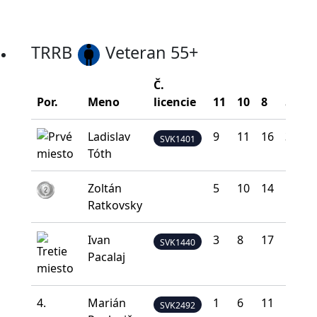
TRRB
Veteran 55+
Č.
Por.
Meno
licencie
11
10
8
5
0
Ladislav
9
11
16
3
1
SVK1401
Tóth
Zoltán
5
10
14
10
1
Ratkovsky
Ivan
3
8
17
11
1
SVK1440
Pacalaj
4.
Marián
1
6
11
19
3
SVK2492