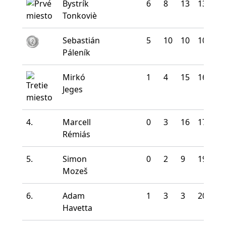
Bystrík
6
8
13
13
0
Tonkoviè
Sebastián
5
10
10
10
5
Páleník
Mirkó
1
4
15
16
4
Jeges
4.
Marcell
0
3
16
17
4
Rémiás
5.
Simon
0
2
9
19
10
Mozeš
6.
Adam
1
3
3
20
13
Havetta