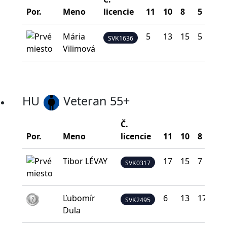
Por.
Meno
licencie
11
10
8
5
0
Mária
5
13
15
5
2
SVK1636
Vilimová
HU
Veteran 55+
Č.
Por.
Meno
licencie
11
10
8
5
Tibor LÉVAY
17
15
7
1
SVK0317
Ľubomír
6
13
17
4
SVK2495
Dula