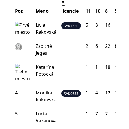
Č.
Por.
Meno
licencie
11
10
8
5
0
Lívia
5
8
16
11
0
SVK1730
Rakovská
Zsoltné
2
6
22
8
2
Jeges
Katarína
1
1
18
16
4
Potocká
4.
Monika
1
4
12
17
6
SVK0655
Rakovská
5.
Lucia
1
7
7
15
1
Važanová