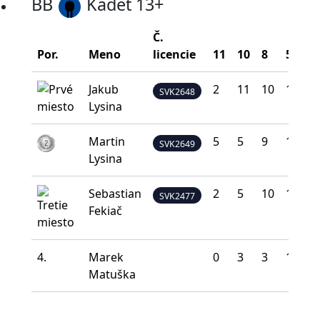
BB
Kadet 13+
Č.
Por.
Meno
licencie
11
10
8
5
0
Jakub
2
11
10
12
5
SVK2648
Lysina
Martin
5
5
9
16
5
SVK2649
Lysina
Sebastian
2
5
10
16
7
SVK2477
Fekiač
4.
Marek
0
3
3
15
1
Matuška