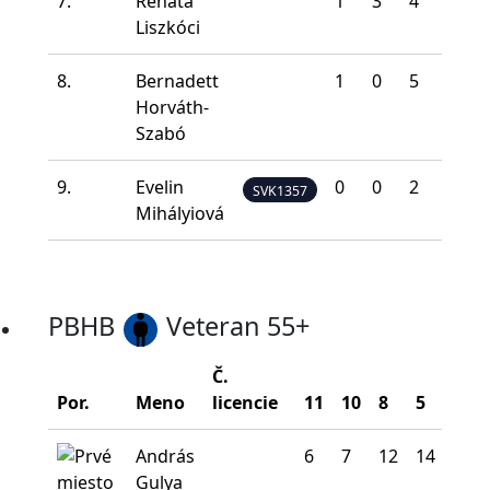
7.
Renáta
1
3
4
16
Liszkóci
8.
Bernadett
1
0
5
11
Horváth-
Szabó
9.
Evelin
0
0
2
13
SVK1357
Mihályiová
PBHB
Veteran 55+
Č.
Por.
Meno
licencie
11
10
8
5
0
András
6
7
12
14
1
Gulya