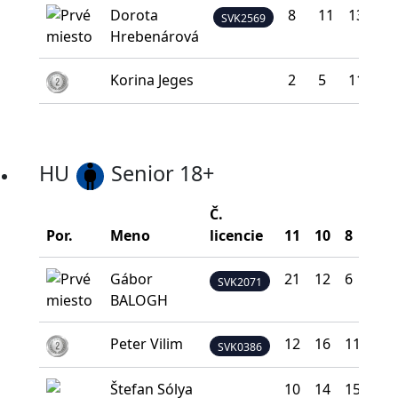
Dorota
8
11
13
8
SVK2569
Hrebenárová
Korina Jeges
2
5
11
15
HU
Senior 18+
Č.
Por.
Meno
licencie
11
10
8
5
Gábor
21
12
6
1
SVK2071
BALOGH
Peter Vilim
12
16
11
1
SVK0386
Štefan Sólya
10
14
15
1