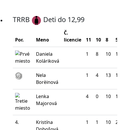
TRRB
Deti do 12,99
Č.
Por.
Meno
licencie
11
10
8
5
0
Daniela
1
8
10
18
3
Koláriková
Nela
1
4
13
18
4
Borèinová
Lenka
4
0
10
19
7
Majorová
4.
Kristína
1
1
10
20
8
Dobošová