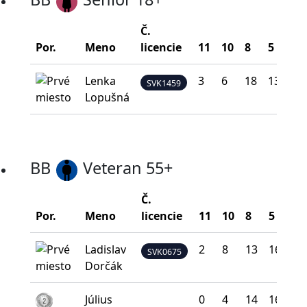
Č.
Por.
Meno
licencie
11
10
8
5
0
Lenka
3
6
18
13
0
SVK1459
Lopušná
BB
Veteran 55+
Č.
Por.
Meno
licencie
11
10
8
5
0
Ladislav
2
8
13
16
1
SVK0675
Dorčák
Július
0
4
14
16
6