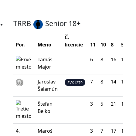
TRRB
Senior 18+
Č.
Por.
Meno
licencie
11
10
8
5
0
Tamás
6
8
16
10
0
Major
Jaroslav
7
8
14
10
1
SVK1279
Šalamún
Štefan
3
5
21
10
1
Belko
4.
Maroš
3
7
17
12
1