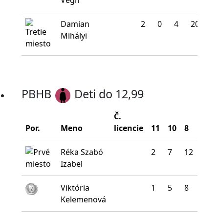
Végh
Damian
2
0
4
20
14
Mihályi
PBHB
Deti do 12,99
Č.
Por.
Meno
licencie
11
10
8
5
Réka Szabó
2
7
12
12
Izabel
Viktória
1
5
8
19
Kelemenová