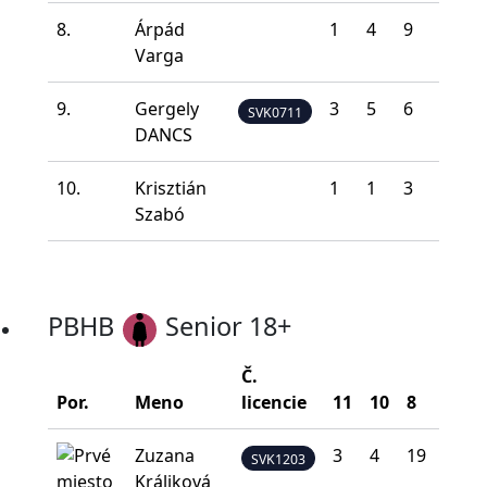
8.
Árpád
1
4
9
17
9
Varga
9.
Gergely
3
5
6
14
1
SVK0711
DANCS
10.
Krisztián
1
1
3
15
2
Szabó
PBHB
Senior 18+
Č.
Por.
Meno
licencie
11
10
8
5
Zuzana
3
4
19
10
SVK1203
Králiková