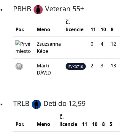
PBHB
Veteran 55+
Č.
Por.
Meno
licencie
11
10
8
5
Zsuzsanna
0
4
12
15
Képe
Márti
2
3
13
10
SVK0710
DÁVID
TRLB
Deti do 12,99
Č.
B
Por.
Meno
licencie
11
10
8
5
0
n