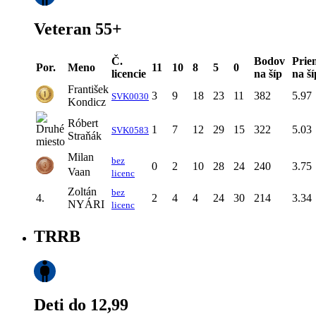
Veteran 55+
Č.
Bodov
Prie
Por.
Meno
11
10
8
5
0
licencie
na šíp
na ší
František
3
9
18
23
11
382
5.97
SVK0030
Kondicz
Róbert
1
7
12
29
15
322
5.03
SVK0583
Straňák
Milan
bez
0
2
10
28
24
240
3.75
Vaan
licenc
Zoltán
bez
4.
2
4
4
24
30
214
3.34
NYÁRI
licenc
TRRB
Deti do 12,99