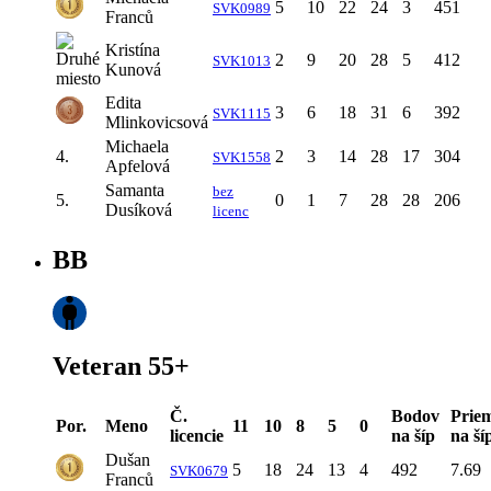
5
10
22
24
3
451
SVK0989
Franců
Kristína
2
9
20
28
5
412
SVK1013
Kunová
Edita
3
6
18
31
6
392
SVK1115
Mlinkovicsová
Michaela
4.
2
3
14
28
17
304
SVK1558
Apfelová
Samanta
bez
5.
0
1
7
28
28
206
Dusíková
licenc
BB
Veteran 55+
Č.
Bodov
Prie
Por.
Meno
11
10
8
5
0
licencie
na šíp
na ší
Dušan
5
18
24
13
4
492
7.69
SVK0679
Franců