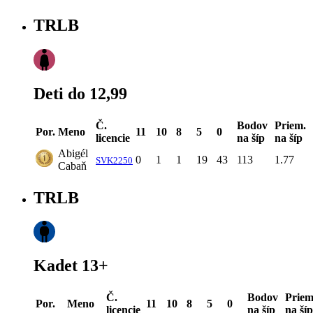
TRLB
Deti do 12,99
Č.
Bodov
Priem.
Por.
Meno
11
10
8
5
0
licencie
na šíp
na šíp
Abigél
0
1
1
19
43
113
1.77
SVK2250
Cabaň
TRLB
Kadet 13+
Č.
Bodov
Priem
Por.
Meno
11
10
8
5
0
licencie
na šíp
na šíp