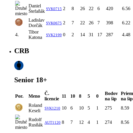
Daniel
2
8
26
22
6
420
6.56
SVK0715
Štefaňák
Ladislav
2
7
22
26
7
398
6.22
SVK0675
Dorčák
Tibor
4.
0
2
14
31
17
287
4.48
SVK2199
Katona
CRB
Senior 18+
Č.
Bodov
Priem
Por.
Meno
11
10
8
5
0
licencie
na šíp
na šíp
Roland
10
6
10
5
1
275
8.59
SVK1210
Keseli
Rudolf
8
7
12
4
1
274
8.56
AUT1120
Rusňák