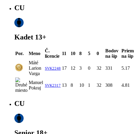
CU
Kadet 13+
Č.
Bodov
Priem
Por.
Meno
11
10
8
5
0
licencie
na šíp
na šíp
Máté
Larion
17
12
3
0
32
331
5.17
SVK2248
Varga
Manuel
13
8
10
1
32
308
4.81
SVK2317
Pokraj
CU
Senior 18+