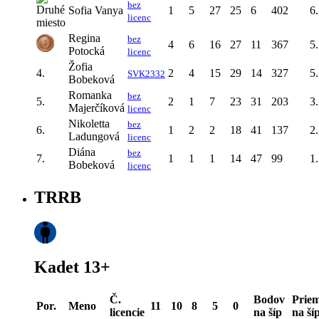
bez
Sofia Vanya
1
5
27
25
6
402
6
licenc
Regina
bez
4
6
16
27
11
367
5
Potocká
licenc
Žofia
4.
2
4
15
29
14
327
5
SVK2332
Bobeková
Romanka
bez
5.
2
1
7
23
31
203
3
Majerčíková
licenc
Nikoletta
bez
6.
1
2
2
18
41
137
2
Ladungová
licenc
Diána
bez
7.
1
1
1
14
47
99
1
Bobeková
licenc
TRRB
Kadet 13+
Č.
Bodov
Priem
Por.
Meno
11
10
8
5
0
licencie
na šíp
na ší