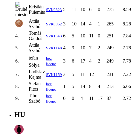
Kristián
5
11
10
6
0
275
8.59
SVK0823
Fulemits
Attila
3
10
14
4
1
265
8.28
SVK0062
Szabó
Tomáš
4.
6
5
10
11
0
251
7.84
SVK1643
Gajdoš
Attila
5.
4
9
10
7
2
249
7.78
SVK1148
Szabó
tefan
bez
6.
3
6
17
4
2
249
7.78
licenc
Sólya
Ladislav
7.
3
5
11
12
1
231
7.22
SVK1159
Kajma
Stefan
bez
8.
1
5
14
8
4
213
6.66
Fitos
licenc
Tibor
bez
9.
0
0
4
11
17
87
2.72
Szabó
licenc
HU