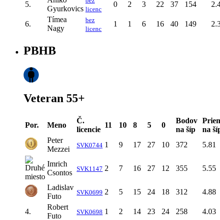
bez
5.
0
2
3
22
37
154
2.
Gyurkovics
licenc
Tímea
bez
6.
1
1
6
16
40
149
2.
Nagy
licenc
PBHB
Veteran 55+
Č.
Bodov
Prie
Por.
Meno
11
10
8
5
0
licencie
na šíp
na ší
Peter
1
9
17
27
10
372
5.81
SVK0744
Mezzei
Imrich
2
7
16
27
12
355
5.55
SVK1147
Csontos
Ladislav
2
5
15
24
18
312
4.88
SVK0699
Futo
Robert
4.
1
2
14
23
24
258
4.03
SVK0698
Futo