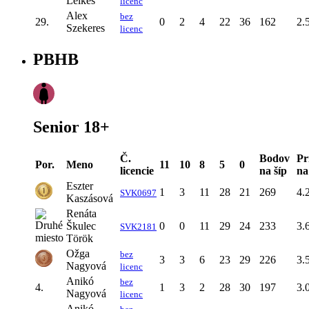
Lelkes
licenc
Alex
bez
29.
0
2
4
22
36
162
2.
Szekeres
licenc
PBHB
Senior 18+
Č.
Bodov
Pr
Por.
Meno
11
10
8
5
0
licencie
na šíp
na
Eszter
1
3
11
28
21
269
4.
SVK0697
Kaszásová
Renáta
Škulec
0
0
11
29
24
233
3.
SVK2181
Török
Ožga
bez
3
3
6
23
29
226
3.
Nagyová
licenc
Anikó
bez
4.
1
3
2
28
30
197
3.
Nagyová
licenc
Anikó