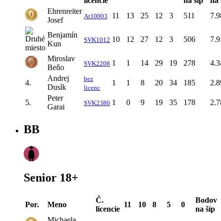
licencie
na šíp
na 
Ehrenreiter
11
13
25
12
3
511
7.9
At10003
Josef
Benjamín
10
12
27
12
3
506
7.9
SVK1012
Kun
Miroslav
1
1
14
29
19
278
4.3
SVK2208
Beňo
Andrej
bez
4.
1
1
8
20
34
185
2.8
Dusík
licenc
Peter
5.
1
0
9
19
35
178
2.7
SVK2380
Garai
BB
Senior 18+
Č.
Bodov
Por.
Meno
11
10
8
5
0
licencie
na šíp
Michaela