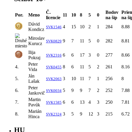
Č.
Bodov
Prie
Por.
Meno
11
10
8
5
0
licencie
na šíp
na ší
Dávid
4
15
10
2
1
284
8.88
SVK1546
Kondicz
Miroslav
9
7
11
5
0
282
8.81
SVK0829
Kurucz
Ilija
6
6
17
3
0
277
8.66
SVK2316
Pokraj
Peter
4.
8
6
11
5
2
261
8.16
SVK0455
Vida
Ján
5.
3
10
11
7
1
256
8
SVK2063
Lašak
Peter
6.
5
9
9
7
2
252
7.88
SVK0034
Jankovič
Martin
7.
6
6
13
4
3
250
7.81
SVK1585
Pavúk
Marián
8.
3
5
9
12
3
215
6.72
SVK2324
Hinca
HU