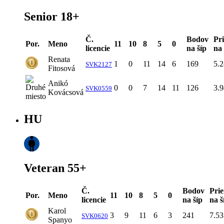
Senior 18+
Č.
Bodov
Pr
Por.
Meno
11
10
8
5
0
licencie
na šíp
na 
Renata
1
0
11
14
6
169
5.2
SVK2127
Fitosová
Anikó
0
0
7
14
11
126
3.9
SVK0559
Kovácsová
HU
Veteran 55+
Č.
Bodov
Pri
Por.
Meno
11
10
8
5
0
licencie
na šíp
na š
Karol
3
9
11
6
3
241
7.53
SVK0620
Spanyo