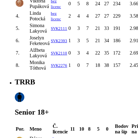
Viktória
bez
0
5
8
24
27
234
3.6
Pupáková
licenc
Linda
bez
4.
2
4
4
27
27
229
3.5
Potocká
licenc
Simona
5.
0
3
7
21
33
191
2.9
SVK2111
Lakyová
Joselyn
6.
1
3
5
21
34
186
2.9
SVK2393
Feketeová
Alžbeta
7.
0
3
4
22
35
172
2.6
SVK2110
Lakyová
Monika
8.
1
0
7
18
38
157
2.4
SVK2276
Tóthová
TRRB
Senior 18+
Č.
Bodov
Pr
Por.
Meno
11
10
8
5
0
licencie
na šíp
na 