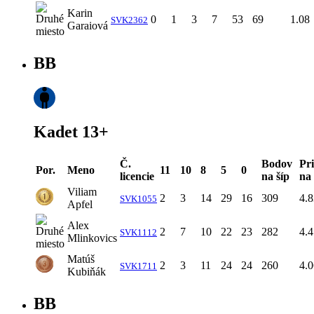
Karin
0
1
3
7
53
69
1.08
SVK2362
Garaiová
BB
Kadet 13+
Č.
Bodov
Pr
Por.
Meno
11
10
8
5
0
licencie
na šíp
na 
Viliam
2
3
14
29
16
309
4.8
SVK1055
Apfel
Alex
2
7
10
22
23
282
4.4
SVK1112
Mlinkovics
Matúš
2
3
11
24
24
260
4.0
SVK1711
Kubiňák
BB