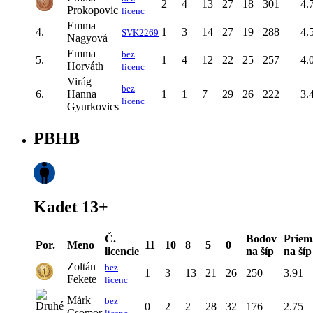
2
4
13
27
18
301
4.
Prokopovic
licenc
Emma
4.
1
3
14
27
19
288
4.
SVK2269
Nagyová
Emma
bez
5.
1
4
12
22
25
257
4.
Horváth
licenc
Virág
bez
6.
Hanna
1
1
7
29
26
222
3.
licenc
Gyurkovics
PBHB
Kadet 13+
Č.
Bodov
Priem
Por.
Meno
11
10
8
5
0
licencie
na šíp
na šíp
Zoltán
bez
1
3
13
21
26
250
3.91
Fekete
licenc
Márk
bez
0
2
2
28
32
176
2.75
Csomor