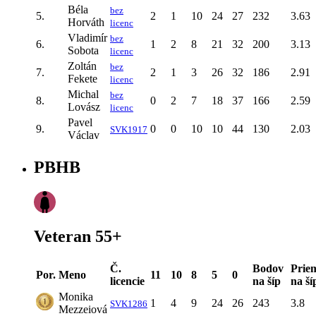
Béla
bez
5.
2
1
10
24
27
232
3.63
Horváth
licenc
Vladimír
bez
6.
1
2
8
21
32
200
3.13
Sobota
licenc
Zoltán
bez
7.
2
1
3
26
32
186
2.91
Fekete
licenc
Michal
bez
8.
0
2
7
18
37
166
2.59
Lovász
licenc
Pavel
9.
0
0
10
10
44
130
2.03
SVK1917
Václav
PBHB
Veteran 55+
Č.
Bodov
Prie
Por.
Meno
11
10
8
5
0
licencie
na šíp
na ší
Monika
1
4
9
24
26
243
3.8
SVK1286
Mezzeiová