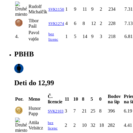
Rudolf
1
9
11
9
2
234
7.31
SVK1150
Michalčík
Tibor
4
6
8
12
2
228
7.13
SVK1274
Paál
Pavol
bez
4.
1
5
14
9
3
218
6.81
vajda
licenc
PBHB
Deti do 12,99
Č.
Bodov
Prie
Por.
Meno
11
10
8
5
0
licencie
na šíp
na š
Hunor
3
7
21
25
8
396
6.19
SVK2103
Papp
Attila
bez
2
2
10
32
18
282
4.41
Velsitcz
licenc