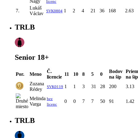
Nagy
licenc
Lukáš
7.
1
2
4
21
36
168
2.63
SVK0804
Václav
TRLB
Senior 18+
Č.
Bodov
Priem
Por.
Meno
11
10
8
5
0
licencie
na šíp
na šíp
Zuzana
1
1
3
31
28
200
3.13
SVK0119
Rédey
Melinda
bez
0
0
7
7
50
91
1.42
Varga
licenc
TRLB