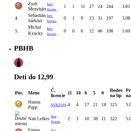
Zsolt
bez
1
1
11
27
24
244
3.81
Menyhárt
licenc
Sebastián
bez
4.
0
1
9
23
31
197
3.08
Sárközi
licenc
Michal
bez
5.
0
0
6
12
46
108
1.69
Kyucky
licenc
PBHB
Deti do 12,99
Č.
Bodov
Pr
Por.
Meno
11
10
8
5
0
licencie
na šíp
na
Hanna
4
4
17
21
18
325
5.
SVK2104
Papp
bez
Nati Lelkes
2
3
10
38
11
322
5.
licenc
Emma
bez