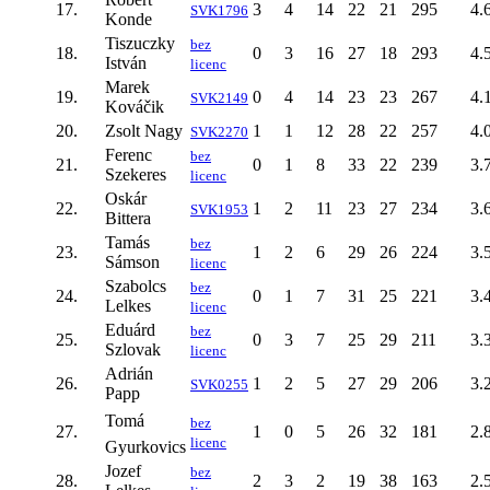
17.
3
4
14
22
21
295
4.
SVK1796
Konde
Tiszuczky
bez
18.
0
3
16
27
18
293
4.
István
licenc
Marek
19.
0
4
14
23
23
267
4.
SVK2149
Kováčik
20.
Zsolt Nagy
1
1
12
28
22
257
4.
SVK2270
Ferenc
bez
21.
0
1
8
33
22
239
3.
Szekeres
licenc
Oskár
22.
1
2
11
23
27
234
3.
SVK1953
Bittera
Tamás
bez
23.
1
2
6
29
26
224
3.
Sámson
licenc
Szabolcs
bez
24.
0
1
7
31
25
221
3.
Lelkes
licenc
Eduárd
bez
25.
0
3
7
25
29
211
3.
Szlovak
licenc
Adrián
26.
1
2
5
27
29
206
3.
SVK0255
Papp
Tomá
bez
27.
1
0
5
26
32
181
2.
licenc
Gyurkovics
Jozef
bez
28.
2
3
2
19
38
163
2.