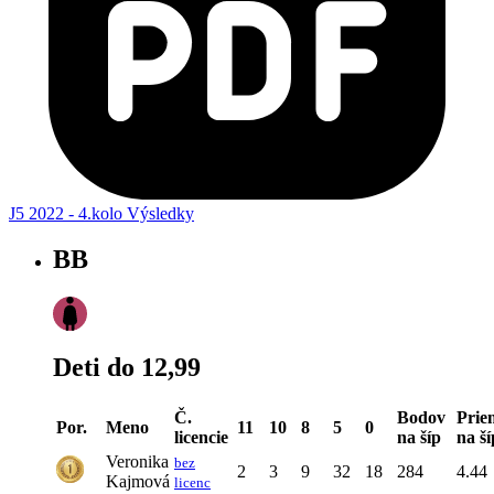
J5 2022 - 4.kolo Výsledky
BB
Deti do 12,99
Č.
Bodov
Prie
Por.
Meno
11
10
8
5
0
licencie
na šíp
na ší
Veronika
bez
2
3
9
32
18
284
4.44
Kajmová
licenc