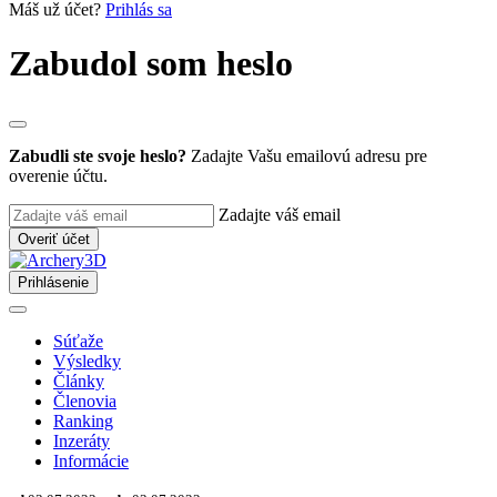
Máš už účet?
Prihlás sa
Zabudol som heslo
Zabudli ste svoje heslo?
Zadajte Vašu emailovú adresu pre
overenie účtu.
Zadajte váš email
Overiť účet
Prihlásenie
Súťaže
Výsledky
Články
Členovia
Ranking
Inzeráty
Informácie