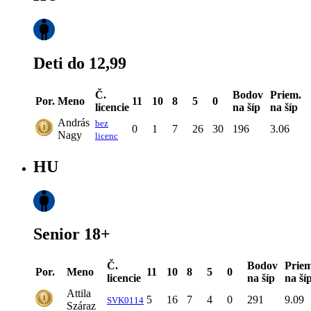
Deti do 12,99
Č.
Bodov
Priem.
Por.
Meno
11
10
8
5
0
licencie
na šíp
na šíp
András
bez
0
1
7
26
30
196
3.06
Nagy
licenc
HU
Senior 18+
Č.
Bodov
Priem
Por.
Meno
11
10
8
5
0
licencie
na šíp
na ší
Attila
5
16
7
4
0
291
9.09
SVK0114
Száraz