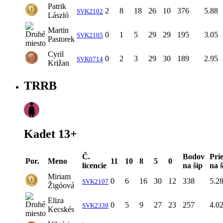
Patrik
2
8
18
26
10
376
5.88
SVK2102
László
Martin
0
1
5
29
29
195
3.05
SVK2105
Pastorek
Cyril
0
2
3
29
30
189
2.95
SVK0714
Križan
TRRB
Kadet 13+
Č.
Bodov
Pri
Por.
Meno
11
10
8
5
0
licencie
na šíp
na š
Miriam
0
6
16
30
12
338
5.2
SVK2107
Žigóová
Eliza
0
5
9
27
23
257
4.0
SVK2339
Kecskés