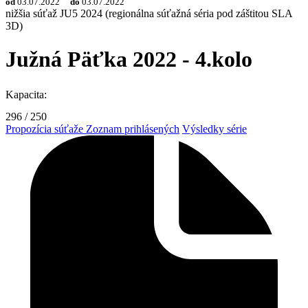
od
03.07.2022
do
03.07.2022
nižšia súťaž
JU5 2024 (regionálna súťažná séria pod záštitou SLA
3D)
Južná Päťka 2022 - 4.kolo
Kapacita:
296
/
250
Propozícia súťaže
Zoznam prihlásených
Výsledky série