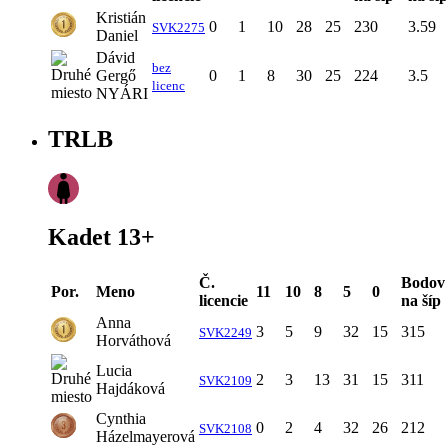
Kristián
0
1
10
28
25
230
3.59
SVK2275
Daniel
Dávid
bez
Gergő
0
1
8
30
25
224
3.5
licenc
NYÁRI
TRLB
Kadet 13+
Č.
Bodov
Por.
Meno
11
10
8
5
0
licencie
na šíp
Anna
3
5
9
32
15
315
SVK2249
Horváthová
Lucia
2
3
13
31
15
311
SVK2109
Hajdáková
Cynthia
0
2
4
32
26
212
SVK2108
Házelmayerová