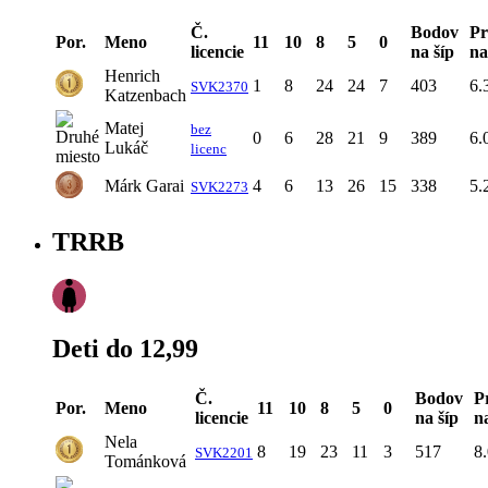
Č.
Bodov
Pr
Por.
Meno
11
10
8
5
0
licencie
na šíp
na
Henrich
1
8
24
24
7
403
6.
SVK2370
Katzenbach
Matej
bez
0
6
28
21
9
389
6.
Lukáč
licenc
Márk Garai
4
6
13
26
15
338
5.
SVK2273
TRRB
Deti do 12,99
Č.
Bodov
P
Por.
Meno
11
10
8
5
0
licencie
na šíp
n
Nela
8
19
23
11
3
517
8
SVK2201
Tománková