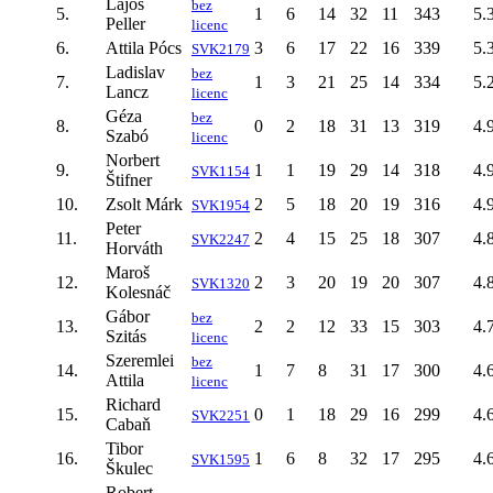
Lajos
bez
5.
1
6
14
32
11
343
5.
Peller
licenc
6.
Attila Pócs
3
6
17
22
16
339
5.
SVK2179
Ladislav
bez
7.
1
3
21
25
14
334
5.
Lancz
licenc
Géza
bez
8.
0
2
18
31
13
319
4.
Szabó
licenc
Norbert
9.
1
1
19
29
14
318
4.
SVK1154
Štifner
10.
Zsolt Márk
2
5
18
20
19
316
4.
SVK1954
Peter
11.
2
4
15
25
18
307
4.
SVK2247
Horváth
Maroš
12.
2
3
20
19
20
307
4.
SVK1320
Kolesnáč
Gábor
bez
13.
2
2
12
33
15
303
4.
Szitás
licenc
Szeremlei
bez
14.
1
7
8
31
17
300
4.
Attila
licenc
Richard
15.
0
1
18
29
16
299
4.
SVK2251
Cabaň
Tibor
16.
1
6
8
32
17
295
4.
SVK1595
Škulec
Robert