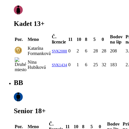
Kadet 13+
Č.
Bodov
P
Por.
Meno
11
10
8
5
0
licencie
na šíp
n
Katarína
0
2
6
28
28
208
3
SVK2088
Formanková
Nina
0
1
6
25
32
183
2
SVK1434
Hubíková
BB
Senior 18+
Č.
Bodov
Pr
Por.
Meno
11
10
8
5
0