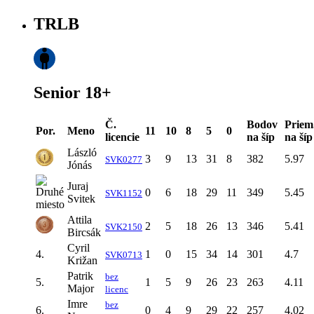
TRLB
Senior 18+
Č.
Bodov
Priem
Por.
Meno
11
10
8
5
0
licencie
na šíp
na šíp
László
3
9
13
31
8
382
5.97
SVK0277
Jónás
Juraj
0
6
18
29
11
349
5.45
SVK1152
Svitek
Attila
2
5
18
26
13
346
5.41
SVK2150
Bircsák
Cyril
4.
1
0
15
34
14
301
4.7
SVK0713
Križan
Patrik
bez
5.
1
5
9
26
23
263
4.11
Major
licenc
Imre
bez
6.
0
4
9
29
22
257
4.02