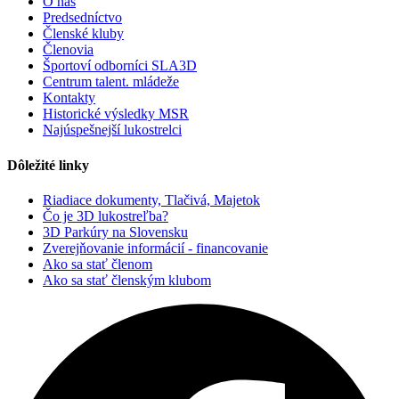
O nás
Predsedníctvo
Členské kluby
Členovia
Športoví odborníci SLA3D
Centrum talent. mládeže
Kontakty
Historické výsledky MSR
Najúspešnejší lukostrelci
Dôležité linky
Riadiace dokumenty, Tlačivá, Majetok
Čo je 3D lukostreľba?
3D Parkúry na Slovensku
Zverejňovanie informácií - financovanie
Ako sa stať členom
Ako sa stať členským klubom