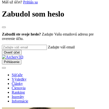
Máš už účet?
Prihlás sa
Zabudol som heslo
Zabudli ste svoje heslo?
Zadajte Vašu emailovú adresu pre
overenie účtu.
Zadajte váš email
Overiť účet
Prihlásenie
Súťaže
Výsledky
Články
Členovia
Ranking
Inzeráty
Informácie