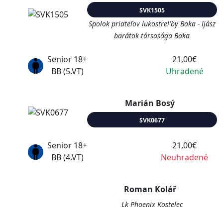
SVK1505
Spolok priateľov lukostrel'by Baka - ljász
barátok társasága Baka
Senior 18+
21,00€
BB (5.VT)
Uhradené
Marián Bosý
SVK0677
Senior 18+
21,00€
BB (4.VT)
Neuhradené
Roman Kolář
Lk Phoenix Kostelec