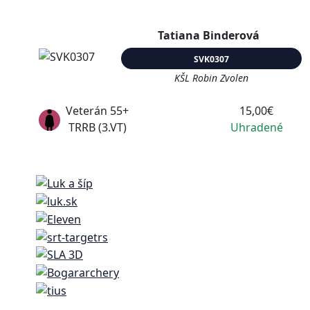
Tatiana Binderová
SVK0307
KŠL Robin Zvolen
Veterán 55+
15,00€
TRRB (3.VT)
Uhradené