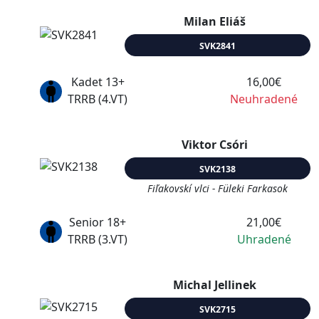
Milan Eliáš
SVK2841
Kadet 13+
16,00€
TRRB (4.VT)
Neuhradené
Viktor Csóri
SVK2138
Fiľakovskí vlci - Füleki Farkasok
Senior 18+
21,00€
TRRB (3.VT)
Uhradené
Michal Jellinek
SVK2715