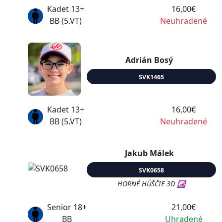
Kadet 13+
16,00€
BB (5.VT)
Neuhradené
Adrián Bosý
SVK1465
Kadet 13+
16,00€
BB (5.VT)
Neuhradené
Jakub Málek
SVK0658
HORNÉ HÚŠČIE 3D ☯
Senior 18+
21,00€
BB
Uhradené