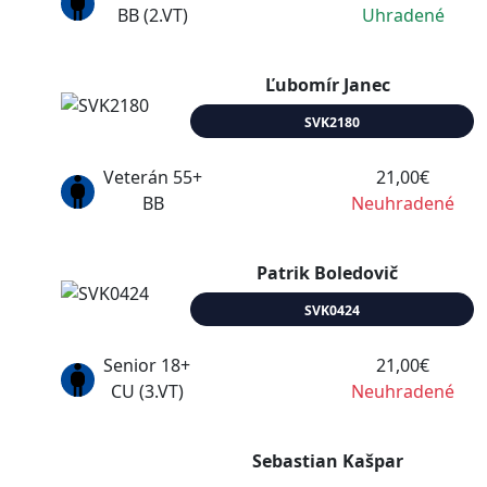
BB (2.VT)
Uhradené
Ľubomír Janec
SVK2180
Veterán 55+
21,00€
BB
Neuhradené
Patrik Boledovič
SVK0424
Senior 18+
21,00€
CU (3.VT)
Neuhradené
Sebastian Kašpar