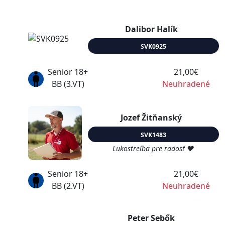
Dalibor Halík
SVK0925
Senior 18+
21,00€
BB (3.VT)
Neuhradené
Jozef Žitňanský
SVK1483
Lukostreľba pre radosť ♥
Senior 18+
21,00€
BB (2.VT)
Neuhradené
Peter Sebők