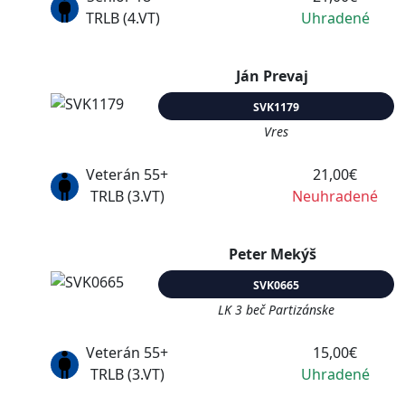
TRLB (4.VT)
Uhradené
Ján Prevaj
SVK1179
Vres
Veterán 55+
21,00€
TRLB (3.VT)
Neuhradené
Peter Mekýš
SVK0665
LK 3 beč Partizánske
Veterán 55+
15,00€
TRLB (3.VT)
Uhradené