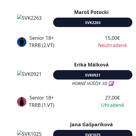
Maroš Potocki
SVK2263
Senior 18+
15,00€
TRRB (2.VT)
Neuhradené
Erika Málková
SVK0921
HORNÉ HÚŠČIE 3D ☯
Senior 18+
27,00€
TRRB (1.VT)
Uhradené
Jana Gašparíková
SVK1025