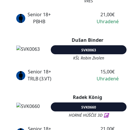
VRES
Senior 18+
21,00€
PBHB
Uhradené
Dušan Binder
SVK0063
KŠL Robin Zvolen
Senior 18+
15,00€
TRLB (3.VT)
Uhradené
Radek König
SVK0660
HORNÉ HÚŠČIE 3D ☯
Senior 18+
21,00€