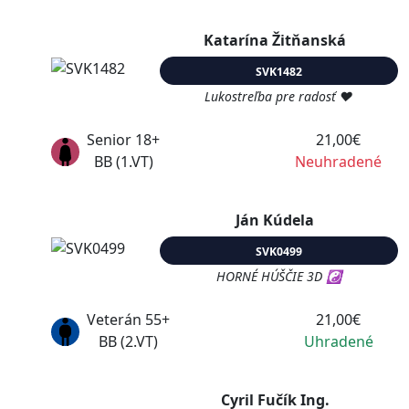
Katarína Žitňanská
SVK1482
Lukostreľba pre radosť ♥
Senior 18+
21,00€
BB (1.VT)
Neuhradené
Ján Kúdela
SVK0499
HORNÉ HÚŠČIE 3D ☯
Veterán 55+
21,00€
BB (2.VT)
Uhradené
Cyril Fučík Ing.