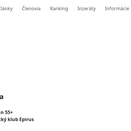
Články
Členovia
Ranking
Inzeráty
Informácie
a
án 55+
cký klub Epirus