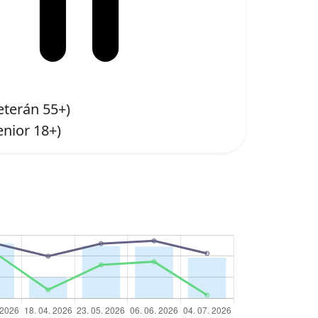
eterán 55+)
enior 18+)