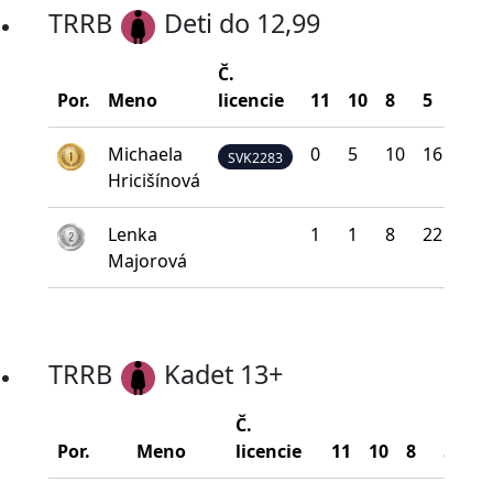
TRRB
Deti do 12,99
Č.
Por.
Meno
licencie
11
10
8
5
0
Michaela
0
5
10
16
9
SVK2283
Hricišínová
Lenka
1
1
8
22
8
Majorová
TRRB
Kadet 13+
Č.
Por.
Meno
licencie
11
10
8
5
0