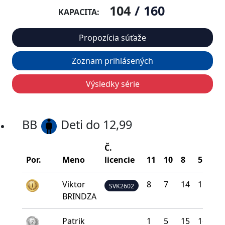
104
/
160
KAPACITA:
Propozícia súťaže
Zoznam prihlásených
Výsledky série
BB
Deti do 12,99
Č.
Por.
Meno
licencie
11
10
8
5
0
Viktor
8
7
14
11
0
SVK2602
BRINDZA
Patrik
1
5
15
16
3