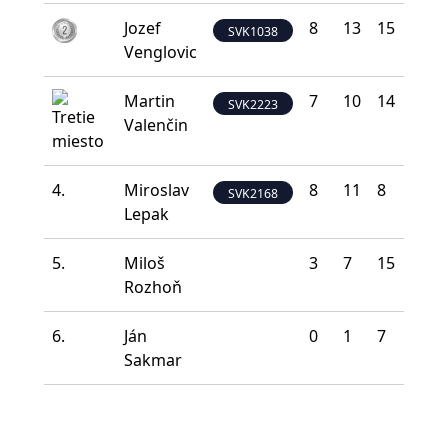
Jozef
8
13
15
4
SVK1038
Venglovic
Martin
7
10
14
8
SVK2223
Valenčin
4.
Miroslav
8
11
8
10
SVK2168
Lepak
5.
Miloš
3
7
15
12
Rozhoň
6.
Ján
0
1
7
5
Sakmar