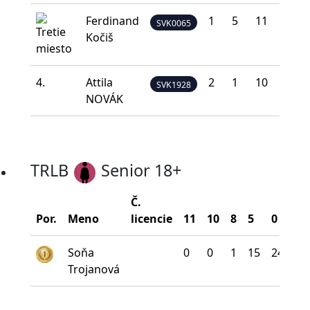
Ferdinand
1
5
11
18
5
SVK0065
Kočiš
4.
Attila
2
1
10
19
8
SVK1928
NOVÁK
TRLB
Senior 18+
Č.
Bo
Por.
Meno
licencie
11
10
8
5
0
na
Soňa
0
0
1
15
24
Trojanová