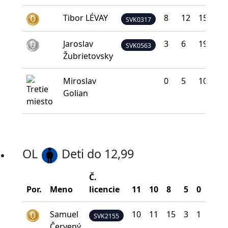
Tibor LÉVAY
8
12
15
4
SVK0317
Jaroslav
3
6
19
11
SVK0563
Žubrietovsky
Miroslav
0
5
10
20
Golian
OL
Deti do 12,99
Č.
Bod
Por.
Meno
licencie
11
10
8
5
0
na š
Samuel
10
11
15
3
1
35
SVK2155
Červený