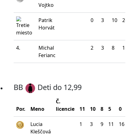
Vojtko
Patrik
0
3
10
20
7
Horvát
4.
Michal
2
3
8
18
9
Ferianc
BB
Deti do 12,99
Č.
Bod
Por.
Meno
licencie
11
10
8
5
0
na 
Lucia
1
3
9
11
16
16
Kleščová