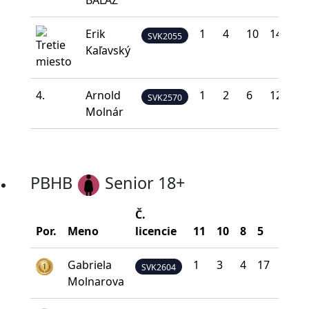
BALÁŽ
Erik
1
4
10
14
11
SVK2055
Kaľavský
4.
Arnold
1
2
6
12
19
SVK2570
Molnár
PBHB
Senior 18+
Č.
Por.
Meno
licencie
11
10
8
5
0
Gabriela
1
3
4
17
15
SVK2604
Molnarova