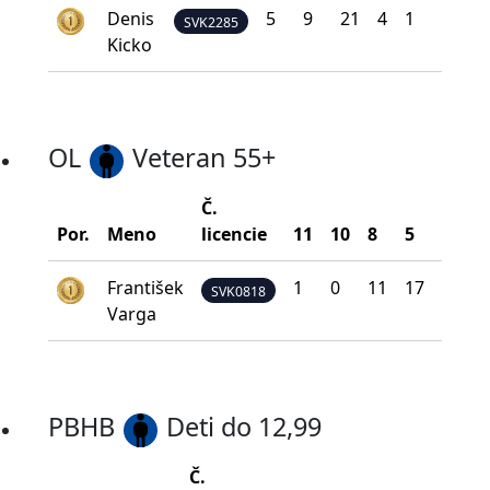
Denis
5
9
21
4
1
333
SVK2285
Kicko
OL
Veteran 55+
Č.
B
Por.
Meno
licencie
11
10
8
5
0
n
František
1
0
11
17
11
SVK0818
Varga
PBHB
Deti do 12,99
Č.
Bod