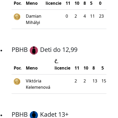
Por.
Meno
licencie
11
10
8
5
0
na š
Damian
0
2
4
11
23
10
Mihályi
PBHB
Deti do 12,99
Č.
Por.
Meno
licencie
11
10
8
5
0
Viktória
2
2
13
15
8
Kelemenová
PBHB
Kadet 13+