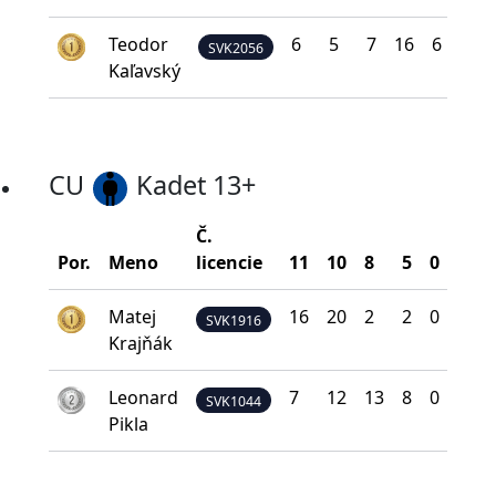
Teodor
6
5
7
16
6
25
SVK2056
Kaľavský
CU
Kadet 13+
Č.
Bod
Por.
Meno
licencie
11
10
8
5
0
na š
Matej
16
20
2
2
0
40
SVK1916
Krajňák
Leonard
7
12
13
8
0
34
SVK1044
Pikla