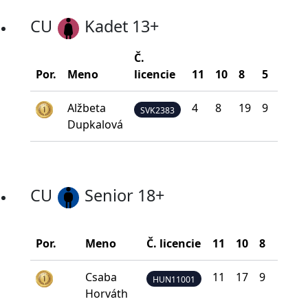
CU
Kadet 13+
Č.
B
Por.
Meno
licencie
11
10
8
5
0
na
Alžbeta
4
8
19
9
0
SVK2383
Dupkalová
CU
Senior 18+
Por.
Meno
Č. licencie
11
10
8
5
Csaba
11
17
9
2
HUN11001
Horváth