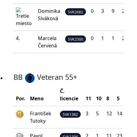
Dominika
0
3
9
20
8
SVK2682
Siváková
4.
Marcela
0
1
1
20
1
SVK2300
Červená
BB
Veteran 55+
Č.
Por.
Meno
licencie
11
10
8
5
0
František
3
5
12
14
6
SVK1382
Tutoky
Pavol
2
1
11
23
3
SVK1396