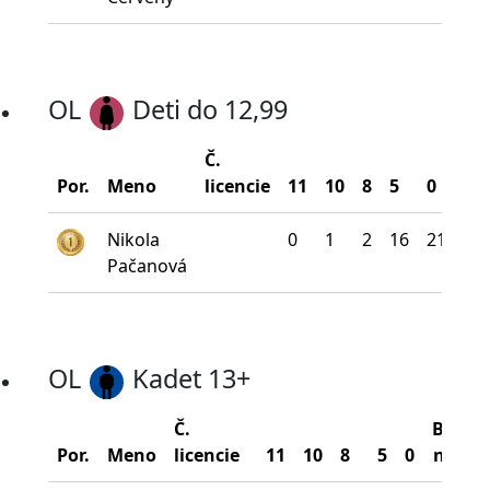
OL
Deti do 12,99
Č.
Bo
Por.
Meno
licencie
11
10
8
5
0
na
Nikola
0
1
2
16
21
1
Pačanová
OL
Kadet 13+
Č.
Bodov
Por.
Meno
licencie
11
10
8
5
0
na šíp