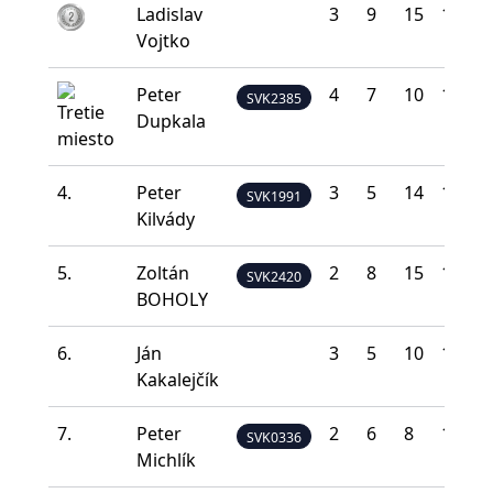
Ladislav
3
9
15
12
1
Vojtko
Peter
4
7
10
19
0
SVK2385
Dupkala
4.
Peter
3
5
14
17
1
SVK1991
Kilvády
5.
Zoltán
2
8
15
11
4
SVK2420
BOHOLY
6.
Ján
3
5
10
16
6
Kakalejčík
7.
Peter
2
6
8
18
6
SVK0336
Michlík