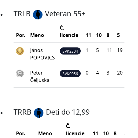
TRLB
Veteran 55+
Č.
Por.
Meno
licencie
11
10
8
5
0
János
1
5
11
19
4
SVK2304
POPOVICS
Peter
0
4
3
20
13
SVK0056
Čeljuska
TRRB
Deti do 12,99
Č.
Por.
Meno
licencie
11
10
8
5
0