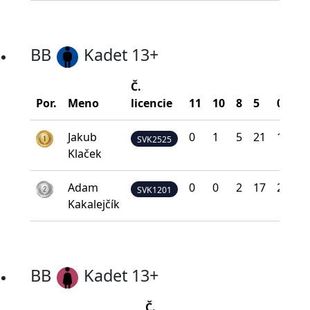
BB
Kadet 13+
Č.
B
Por.
Meno
licencie
11
10
8
5
0
n
Jakub
0
1
5
21
13
SVK2525
Klaček
Adam
0
0
2
17
21
SVK1201
Kakalejčík
BB
Kadet 13+
Č.