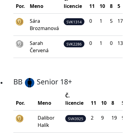
Por.
Meno
licencie
11
10
8
5
0
Sára
0
1
5
17
17
SVK1314
Brozmanová
Sarah
0
1
0
13
26
SVK2286
Červená
BB
Senior 18+
Č.
Por.
Meno
licencie
11
10
8
5
0
Dalibor
2
9
19
9
1
SVK0925
Halík