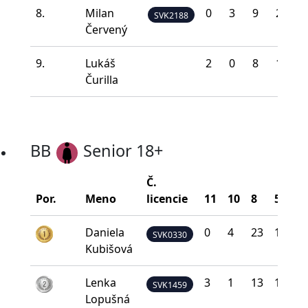
8.
Milan
0
3
9
20
8
SVK2188
Červený
9.
Lukáš
2
0
8
19
1
Čurilla
BB
Senior 18+
Č.
Por.
Meno
licencie
11
10
8
5
0
Daniela
0
4
23
11
2
SVK0330
Kubišová
Lenka
3
1
13
16
7
SVK1459
Lopušná