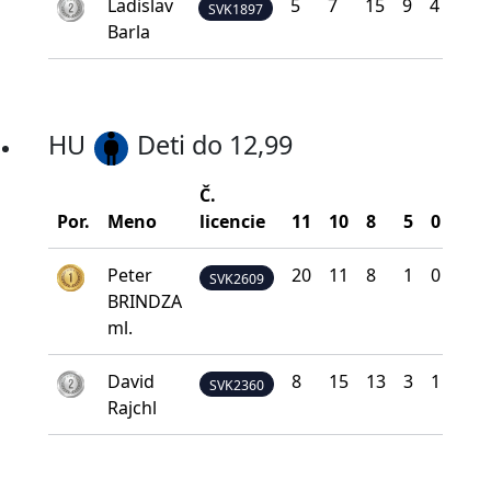
Ladislav
5
7
15
9
4
29
SVK1897
Barla
HU
Deti do 12,99
Č.
Bod
Por.
Meno
licencie
11
10
8
5
0
na 
Peter
20
11
8
1
0
39
SVK2609
BRINDZA
ml.
David
8
15
13
3
1
35
SVK2360
Rajchl