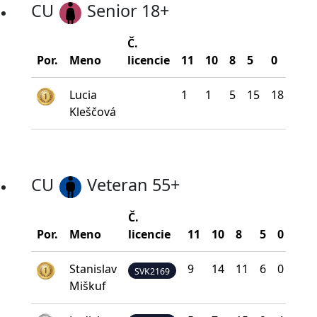
CU
Senior 18+
Č.
Bod
Por.
Meno
licencie
11
10
8
5
0
na 
Lucia
1
1
5
15
18
13
Kleščová
CU
Veteran 55+
Č.
Bod
Por.
Meno
licencie
11
10
8
5
0
na 
Stanislav
9
14
11
6
0
35
SVK2169
Miškuf