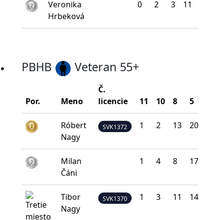
Veronika
0
2
3
11
24
Hrbeková
PBHB
Veteran 55+
Č.
Por.
Meno
licencie
11
10
8
5
0
Róbert
1
2
13
20
4
SVK1372
Nagy
Milan
1
4
8
17
10
Čáni
Tibor
1
3
11
14
11
SVK1370
Nagy