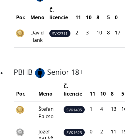
Č.
Bodo
Por.
Meno
licencie
11
10
8
5
0
na ší
Dávid
2
3
10
8
17
172
SVK2311
Hank
PBHB
Senior 18+
Č.
Por.
Meno
licencie
11
10
8
5
0
Štefan
1
4
13
16
6
SVK1405
Palcso
Jozef
0
2
11
19
8
SVK1623