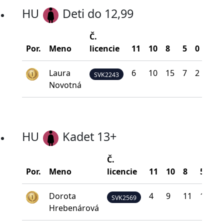
HU
Deti do 12,99
Č.
Bod
Por.
Meno
licencie
11
10
8
5
0
na š
Laura
6
10
15
7
2
32
SVK2243
Novotná
HU
Kadet 13+
Č.
Por.
Meno
licencie
11
10
8
5
0
Dorota
4
9
11
13
3
SVK2569
Hrebenárová