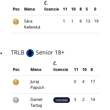
Č.
Bod
Por.
Meno
licencie
11
10
8
5
0
na 
Sára
1
1
6
13
19
13
Kaľavská
TRLB
Senior 18+
Č.
Por.
Meno
licencie
11
10
8
5
0
Juraj
0
4
17
13
6
Papúch
Daniel
3
2
14
15
6
SVK0960
Tarbaj