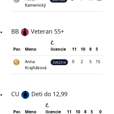
Kamenický
BB
Veteran 55+
Č.
Por.
Meno
licencie
11
10
8
5
0
Anna
0
2
5
15
18
SVK2514
Krajňáková
CU
Deti do 12,99
Č.
Bod
Por.
Meno
licencie
11
10
8
5
0
na š