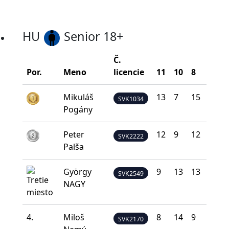
HU
Senior 18+
Č.
Por.
Meno
licencie
11
10
8
5
Mikuláš
13
7
15
5
SVK1034
Pogány
Peter
12
9
12
7
SVK2222
Palša
György
9
13
13
4
SVK2549
NAGY
4.
Miloš
8
14
9
9
SVK2170