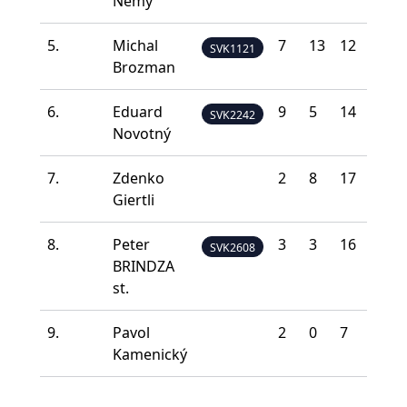
Nemý
5.
Michal
7
13
12
7
SVK1121
Brozman
6.
Eduard
9
5
14
8
SVK2242
Novotný
7.
Zdenko
2
8
17
8
Giertli
8.
Peter
3
3
16
15
SVK2608
BRINDZA
st.
9.
Pavol
2
0
7
9
Kamenický