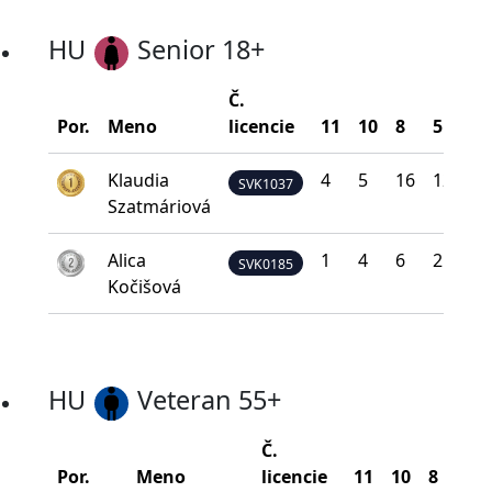
HU
Senior 18+
Č.
Por.
Meno
licencie
11
10
8
5
0
Klaudia
4
5
16
12
3
SVK1037
Szatmáriová
Alica
1
4
6
21
8
SVK0185
Kočišová
HU
Veteran 55+
Č.
Por.
Meno
licencie
11
10
8
5