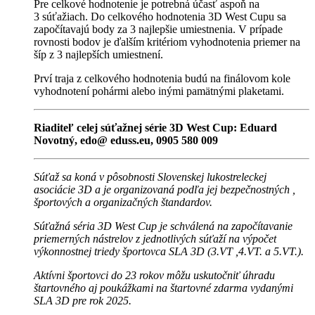
Pre celkové hodnotenie je potrebná účasť aspoň na
3
súťažiach. Do celkového hodnotenia 3D West Cupu sa
započítavajú body za 3 najlepšie umiestnenia. V prípade
rovnosti bodov je ďalším kritériom vyhodnotenia priemer na
šíp z 3 najlepších umiestnení.
Prví traja z celkového hodnotenia budú na finálovom kole
vyhodnotení pohármi alebo inými pamätnými plaketami.
Riaditeľ celej súťažnej série 3D West Cup: Eduard
Novotný, edo@ eduss.eu, 0905 580 009
Súťaž sa koná v pôsobnosti Slovenskej lukostreleckej
asociácie 3D a je organizovaná podľa jej bezpečnostných ,
športových a organizačných štandardov.
Súťažná séria 3D West Cup je schválená na započítavanie
priemerných nástrelov z jednotlivých súťaží na výpočet
výkonnostnej triedy športovca SLA 3D (3.VT ,4.VT. a 5.VT.).
Aktívni športovci do 23 rokov môžu uskutočniť úhradu
štartovného aj poukážkami na štartovné zdarma vydanými
SLA 3D pre rok 2025.