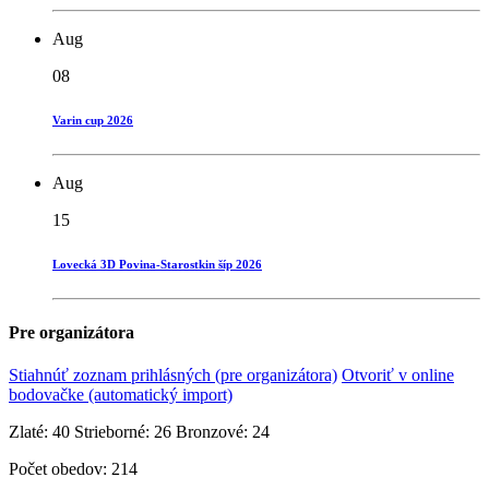
Aug
08
Varin cup 2026
Aug
15
Lovecká 3D Povina-Starostkin šíp 2026
Pre organizátora
Stiahnúť zoznam prihlásných (pre organizátora)
Otvoriť v online
bodovačke (automatický import)
Zlaté:
40
Strieborné:
26
Bronzové:
24
Počet obedov:
214