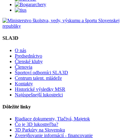
SLA3D
O nás
Predsedníctvo
Členské kluby
Členovia
Športoví odborníci SLA3D
Centrum talent. mládeže
Kontakty
Historické výsledky MSR
Najúspešnejší lukostrelci
Dôležité linky
Riadiace dokumenty, Tlačivá, Majetok
Čo je 3D lukostreľba?
3D Parkúry na Slovensku
Zverejňovanie informácií - financovanie