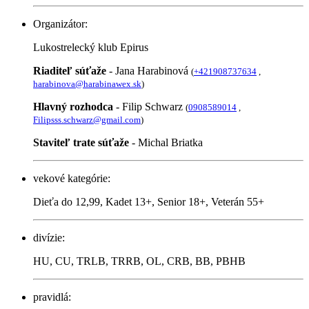
Organizátor:
Lukostrelecký klub Epirus
Riaditeľ súťaže
- Jana Harabinová
(
+421908737634
,
harabinova@harabinawex.sk
)
Hlavný rozhodca
- Filip Schwarz
(
0908589014
,
Filipsss.schwarz@gmail.com
)
Staviteľ trate súťaže
- Michal Briatka
vekové kategórie:
Dieťa do 12,99, Kadet 13+, Senior 18+, Veterán 55+
divízie:
HU, CU, TRLB, TRRB, OL, CRB, BB, PBHB
pravidlá: