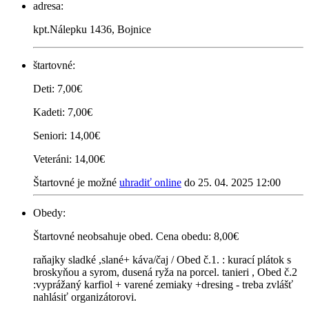
adresa:
kpt.Nálepku 1436, Bojnice
štartovné:
Deti: 7,00€
Kadeti: 7,00€
Seniori: 14,00€
Veteráni: 14,00€
Štartovné je možné
uhradiť online
do 25. 04. 2025 12:00
Obedy:
Štartovné neobsahuje obed. Cena obedu: 8,00€
raňajky sladké ,slané+ káva/čaj / Obed č.1. : kurací plátok s
broskyňou a syrom, dusená ryža na porcel. tanieri , Obed č.2
:vyprážaný karfiol + varené zemiaky +dresing - treba zvlášť
nahlásiť organizátorovi.