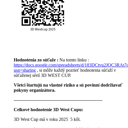
Hodnotenia zo súťaže :
Na tomto linku :
https://docs.google.com/spreadsheets/d/183DCtvu2JQC3
usp=sharing
, si môže každý pozrieť hodnotenia súťaží v
súťaženej sérií 3D WEST CUP.
Všetci štartujú na vlastné riziko a sú povinní dodržiavať
pokyny organizátora.
--------------------------------------------------------------
Celkové hodnotenie 3D West Cupu:
3D West Cup má v roku 2025 5 kôl.