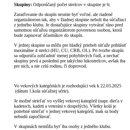
Skupiny:
Odporúčaný počet strelcov v skupine je 6;
Zaraďovanie do skupín nesmie byť voľné, ale riadené
organizátorom tak, aby v žiadnej skupine neboli iba súťažiaci
z jedného klubu. Je dostačujúce skupiny vytvárať ráno pred
samotnou súťažou organizátorom poverenou osobou, ktorá
bude zapisovať účastníkov do skupín.
V jednej skupine sa môžu pre hladký priebeh súťaže prihlásiť
maximálne 4 strelci (HU, CU, CRB, OL). Pri tvorbe skupín
sa odporúča zohľadniť menej pohyblivých ľudí, a nechať
skupiny prvú a poslednú pre takýchto lukostrelcov, avšak iba
pre nich, a nie celú rodinu, či doprovod.
Vo vekových kategóriách je rozhodujúci vek k 22.03.2025
(dátum 1.kola súťažnej série).
Je možné strieľať vo vyššej vekovej kategórií (napr. dieťa v
kadetoch, kadeti a veteráni v dospelých). Všetky kolá je
potrebné strieľať v jednej vekovej kategórií, inak sa body
nebudú započítavať.
V skupinách nemôžu byť iba osoby z jedného klubu.