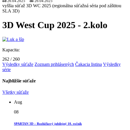
od
26.04.2025
do
26.04.2025
vyššia súťaž
3D WC 2025 (regionálna súťažná séria pod záštitou
SLA 3D)
3D West Cup 2025 - 2.kolo
Kapacita:
262
/
260
Výsledky súťaže
Zoznam prihlásených
Čakacia listina
Výsledky
série
Najbližšie súťaže
Všetky súťaže
Aug
08
SPARTAN 3D – Rozlúčkový jubilejný 10. ročník