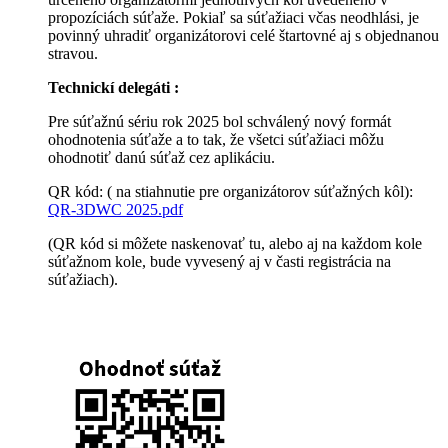
propozíciách súťaže.
Pokiaľ sa súťažiaci včas neodhlási, je
povinný uhradiť organizátorovi celé štartovné aj s objednanou
stravou.
Technickí delegáti :
Pre súťažnú sériu rok 2025 bol schválený nový formát
ohodnotenia súťaže a to tak, že všetci súťažiaci môžu
ohodnotiť danú súťaž cez aplikáciu.
QR kód: ( na stiahnutie pre organizátorov súťažných kôl):
QR-3DWC 2025.pdf
(QR kód si môžete naskenovať tu, alebo aj na každom kole
súťažnom kole, bude vyvesený aj v časti registrácia na
súťažiach).