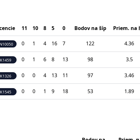
icencie
11
10
8
5
0
Bodov na šíp
Priem. na 
0
1
4
16
7
122
4.36
N10050
0
1
6
8
13
98
3.5
VK1459
0
0
4
13
11
97
3.46
VK1326
0
0
1
9
18
53
1.89
VK1545
Bodov na
Priem. n