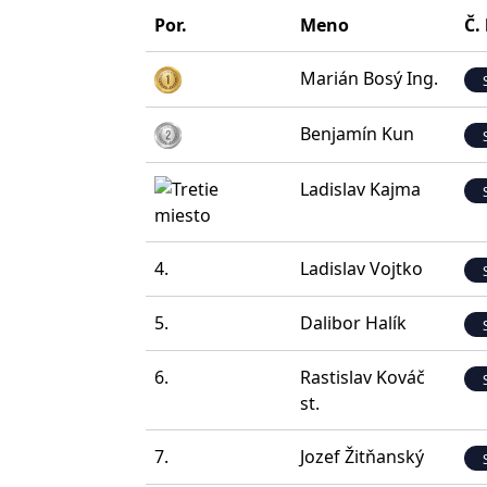
Por.
Meno
Č.
Marián Bosý Ing.
Benjamín Kun
Ladislav Kajma
4.
Ladislav Vojtko
5.
Dalibor Halík
6.
Rastislav Kováč
st.
7.
Jozef Žitňanský