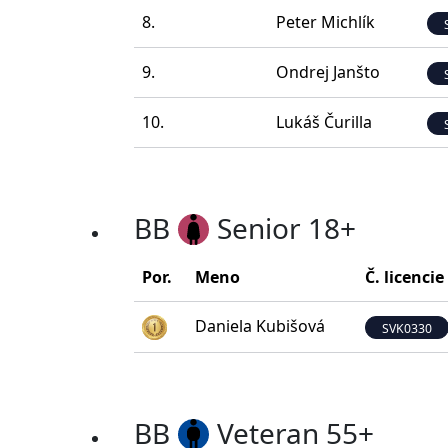
8.
Peter Michlík
9.
Ondrej Janšto
10.
Lukáš Čurilla
BB
Senior 18+
Por.
Meno
Č. licencie
Daniela Kubišová
SVK0330
BB
Veteran 55+