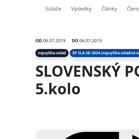
Súťaže
Výsledky
Články
Člen
OD
06.07.2019
DO
06.07.2019
najvyššia súťaž
SP SLA 3D 2024 (najvyššia súťažná s
SLOVENSKÝ PO
5.kolo