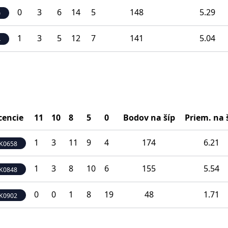
0
3
6
14
5
148
5.29
0
1
3
5
12
7
141
5.04
4
icencie
11
10
8
5
0
Bodov na šíp
Priem. na 
1
3
11
9
4
174
6.21
K0658
1
3
8
10
6
155
5.54
K0848
0
0
1
8
19
48
1.71
K0902