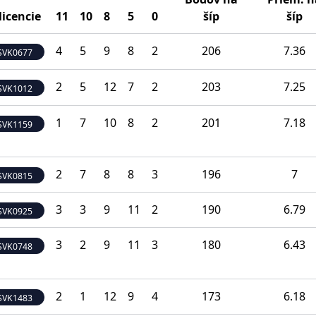
 licencie
11
10
8
5
0
šíp
šíp
4
5
9
8
2
206
7.36
SVK0677
2
5
12
7
2
203
7.25
SVK1012
1
7
10
8
2
201
7.18
SVK1159
2
7
8
8
3
196
7
SVK0815
3
3
9
11
2
190
6.79
SVK0925
3
2
9
11
3
180
6.43
SVK0748
2
1
12
9
4
173
6.18
SVK1483