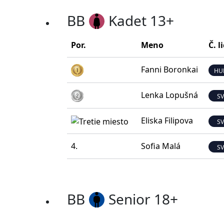
BB
Kadet 13+
Por.
Meno
Č. l
Fanni Boronkai
HU
Lenka Lopušná
S
Eliska Filipova
S
4.
Sofia Malá
S
BB
Senior 18+