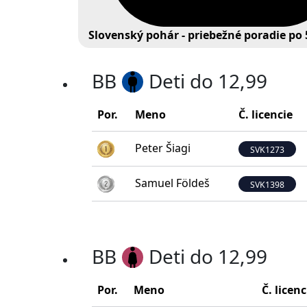
Slovenský pohár - priebežné poradie po 
BB
Deti do 12,99
Por.
Meno
Č. licencie
Peter Šiagi
SVK1273
Samuel Földeš
SVK1398
BB
Deti do 12,99
Por.
Meno
Č. licenc