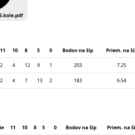
5.kole.pdf
11
10
8
5
0
Bodov na šíp
Priem. na ší
2
4
12
9
1
203
7.25
2
4
7
13
2
183
6.54
ie
11
10
8
5
0
Bodov na šíp
Priem. na š