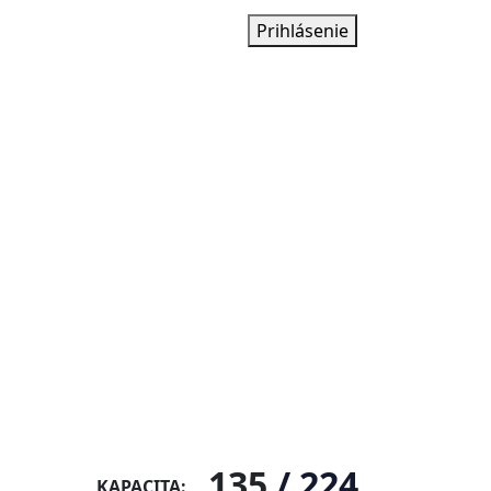
Prihlásenie
135
/
224
KAPACITA: