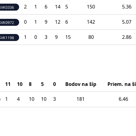
2
1
6
14
5
150
5.36
SVK0336
0
1
9
12
6
142
5.07
SVK0972
1
0
3
9
15
80
2.86
SVK1198
11
10
8
5
0
Bodov na šíp
Priem. na š
1
4
10
10
3
181
6.46