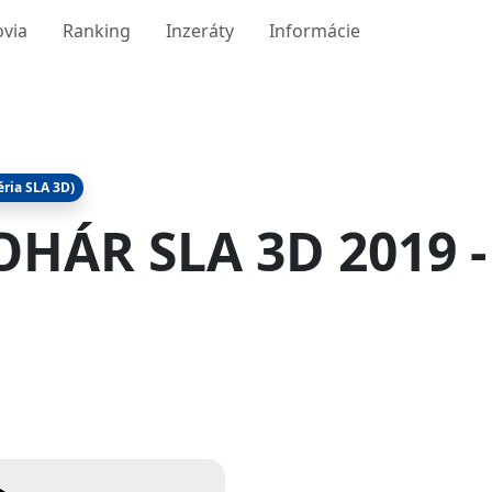
ovia
Ranking
Inzeráty
Informácie
éria SLA 3D)
HÁR SLA 3D 2019 -