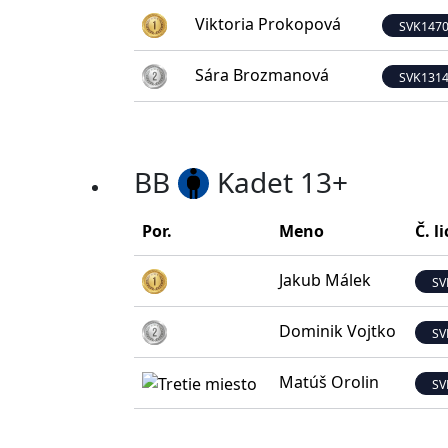
Viktoria Prokopová
SVK147
Sára Brozmanová
SVK131
BB
Kadet 13+
Por.
Meno
Č. l
Jakub Málek
SV
Dominik Vojtko
SV
Matúš Orolin
SV