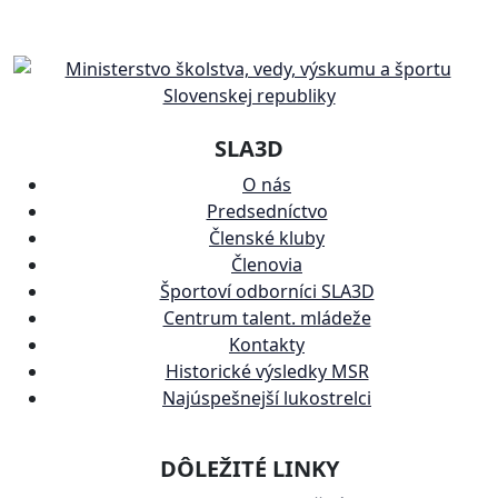
SLA3D
O nás
Predsedníctvo
Členské kluby
Členovia
Športoví odborníci SLA3D
Centrum talent. mládeže
Kontakty
Historické výsledky MSR
Najúspešnejší lukostrelci
DÔLEŽITÉ LINKY